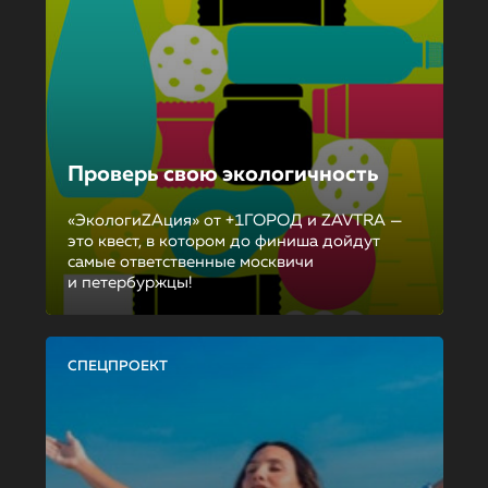
Проверь свою экологичность
«ЭкологиZAция» от +1ГОРОД и ZAVTRA —
это квест, в котором до финиша дойдут
самые ответственные москвичи
и петербуржцы!
СПЕЦПРОЕКТ