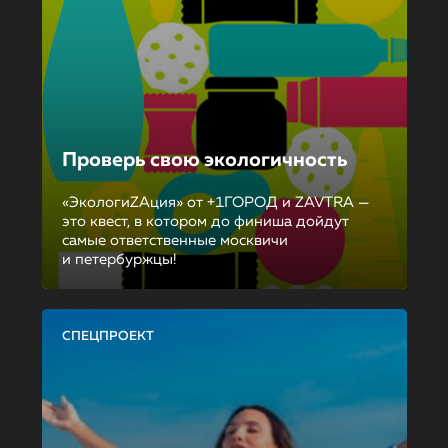
Проверь свою экологичность
«ЭкологиZAция» от +1ГОРОД и ZAVTRA —
это квест, в котором до финиша дойдут
самые ответственные москвичи
и петербуржцы!
СПЕЦПРОЕКТ