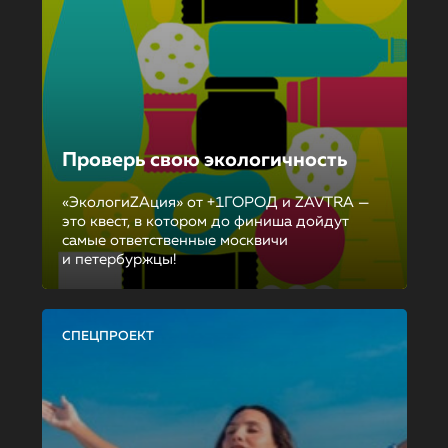
Проверь свою экологичность
«ЭкологиZAция» от +1ГОРОД и ZAVTRA —
это квест, в котором до финиша дойдут
самые ответственные москвичи
и петербуржцы!
СПЕЦПРОЕКТ