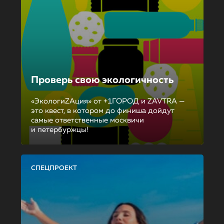
Проверь свою экологичность
«ЭкологиZAция» от +1ГОРОД и ZAVTRA —
это квест, в котором до финиша дойдут
самые ответственные москвичи
и петербуржцы!
СПЕЦПРОЕКТ