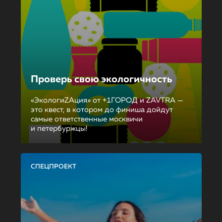
Проверь свою экологичность
«ЭкологиZAция» от +1ГОРОД и ZAVTRA —
это квест, в котором до финиша дойдут
самые ответственные москвичи
и петербуржцы!
СПЕЦПРОЕКТ