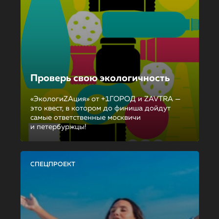
Проверь свою экологичность
«ЭкологиZAция» от +1ГОРОД и ZAVTRA —
это квест, в котором до финиша дойдут
самые ответственные москвичи
и петербуржцы!
СПЕЦПРОЕКТ