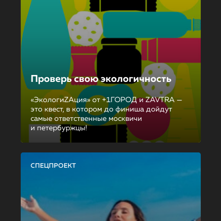
Проверь свою экологичность
«ЭкологиZAция» от +1ГОРОД и ZAVTRA —
это квест, в котором до финиша дойдут
самые ответственные москвичи
и петербуржцы!
СПЕЦПРОЕКТ