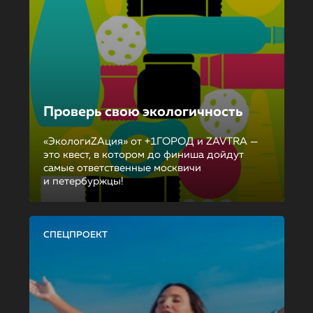
Проверь свою экологичность
«ЭкологиZAция» от +1ГОРОД и ZAVTRA —
это квест, в котором до финиша дойдут
самые ответственные москвичи
и петербуржцы!
СПЕЦПРОЕКТ