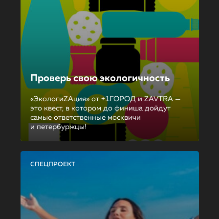
Проверь свою экологичность
«ЭкологиZAция» от +1ГОРОД и ZAVTRA —
это квест, в котором до финиша дойдут
самые ответственные москвичи
и петербуржцы!
СПЕЦПРОЕКТ