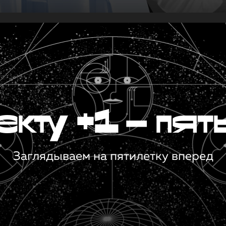
кту +1 — пят
Заглядываем на пятилетку вперед