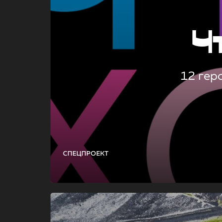
Ч
12 гер
СПЕЦПРОЕКТ