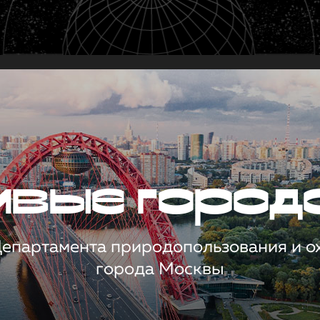
чивые город
 Департамента природопользования и 
города Москвы