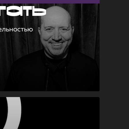
гать
ельностью