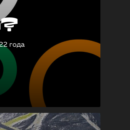
о?
22 года