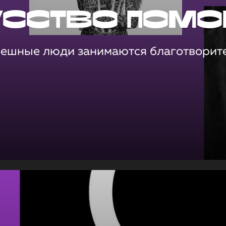
усство помо
пешные люди занимаются благотворит