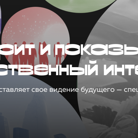
рит и показ
ственный инт
тавляет свое видение будущего — спец