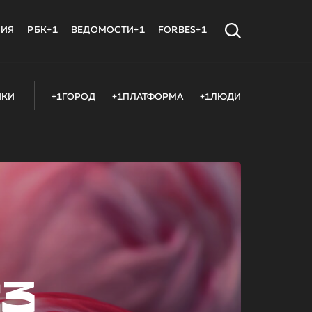
МИЯ
РБК+1
ВЕДОМОСТИ+1
FORBES+1
ИКИ
+1ГОРОД
+1ПЛАТФОРМА
+1ЛЮДИ
23