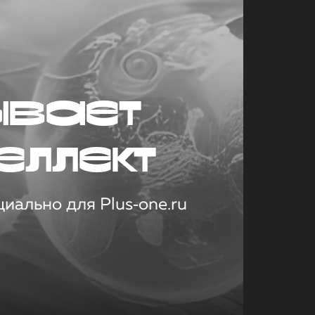
ывает
еллект
иально для Plus‑one.ru