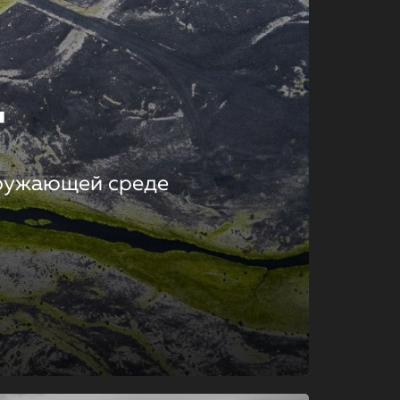
т
кружающей среде