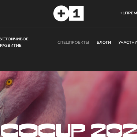
+1ПРЕ
УСТОЙЧИВОЕ
СПЕЦПРОЕКТЫ
БЛОГИ
УЧАСТН
РАЗВИТИЕ
COCUP 20