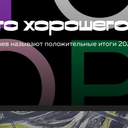
то хорошег
оев называют положительные итоги 20