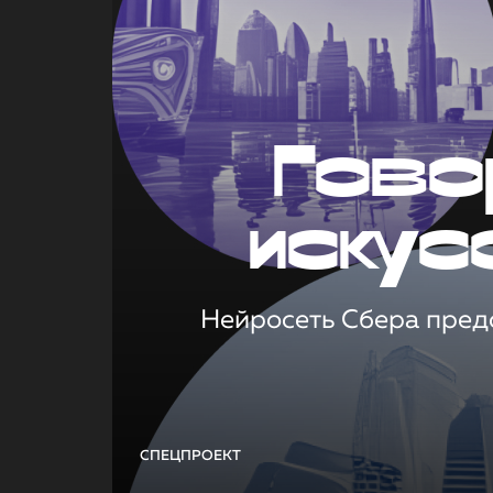
Гово
искус
Нейросеть Сбера предс
СПЕЦПРОЕКТ