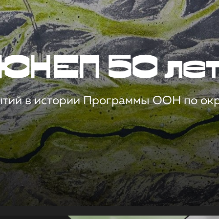
ЮНЕП 50 ле
ытий в истории Программы ООН по о