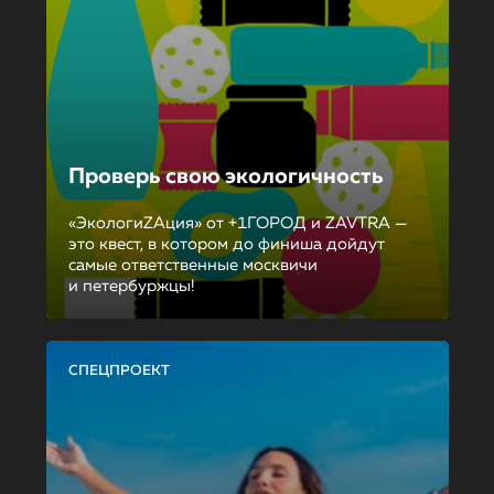
Проверь свою экологичность
«ЭкологиZAция» от +1ГОРОД и ZAVTRA —
это квест, в котором до финиша дойдут
самые ответственные москвичи
и петербуржцы!
СПЕЦПРОЕКТ