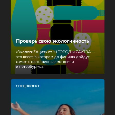
Проверь свою экологичность
«ЭкологиZAция» от +1ГОРОД и ZAVTRA —
это квест, в котором до финиша дойдут
самые ответственные москвичи
и петербуржцы!
СПЕЦПРОЕКТ