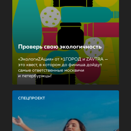
Проверь свою экологичность
«ЭкологиZAция» от +1ГОРОД и ZAVTRA —
это квест, в котором до финиша дойдут
самые ответственные москвичи
и петербуржцы!
СПЕЦПРОЕКТ