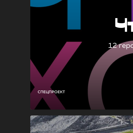
Ч
12 гер
СПЕЦПРОЕКТ