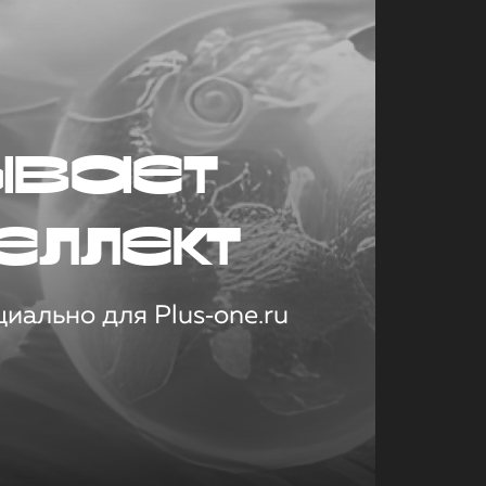
ывает
еллект
иально для Plus‑one.ru