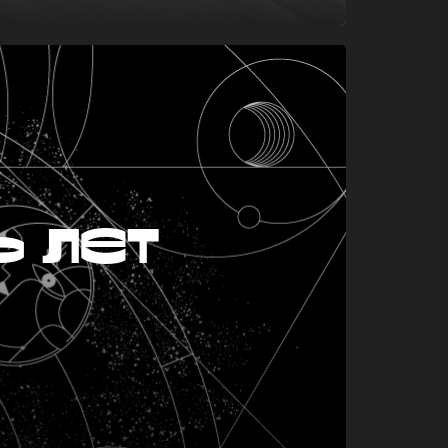
ь лет