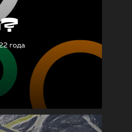
о?
22 года