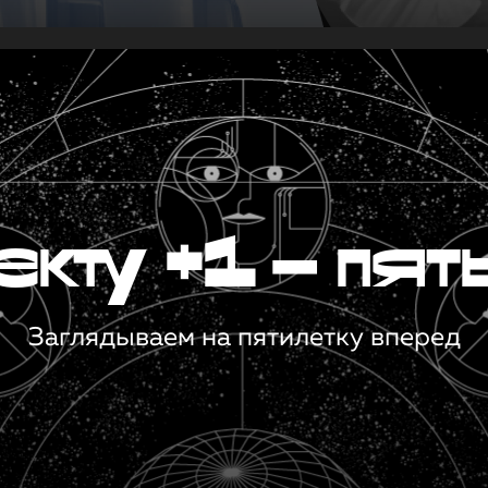
кту +1 — пят
Заглядываем на пятилетку вперед