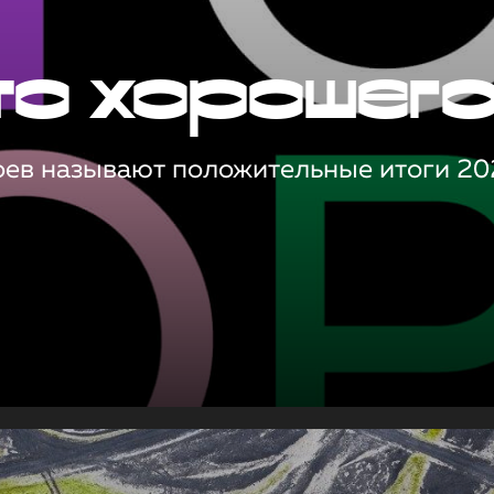
то хорошег
оев называют положительные итоги 20