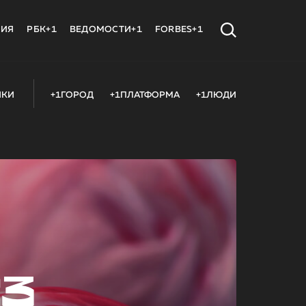
МИЯ
РБК+1
ВЕДОМОСТИ+1
FORBES+1
ИКИ
+1ГОРОД
+1ПЛАТФОРМА
+1ЛЮДИ
23