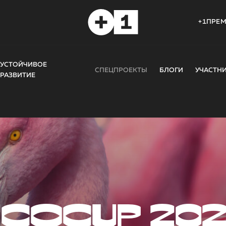
+1ПРЕ
УСТОЙЧИВОЕ
СПЕЦПРОЕКТЫ
БЛОГИ
УЧАСТН
РАЗВИТИЕ
COCUP 20