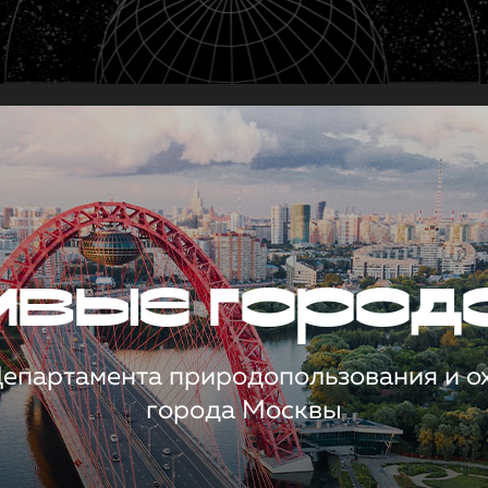
чивые город
 Департамента природопользования и 
города Москвы