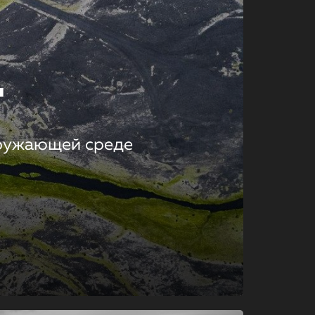
т
кружающей среде