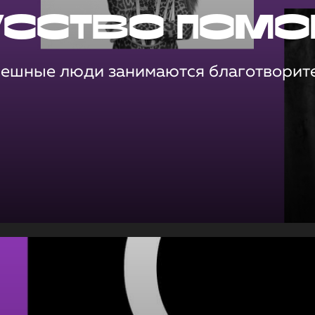
усство помо
пешные люди занимаются благотворит