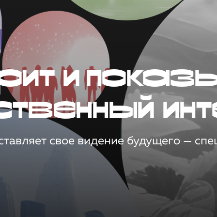
рит и показ
ственный инт
тавляет свое видение будущего — спец