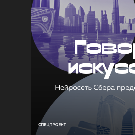
Гово
искус
Нейросеть Сбера предс
СПЕЦПРОЕКТ