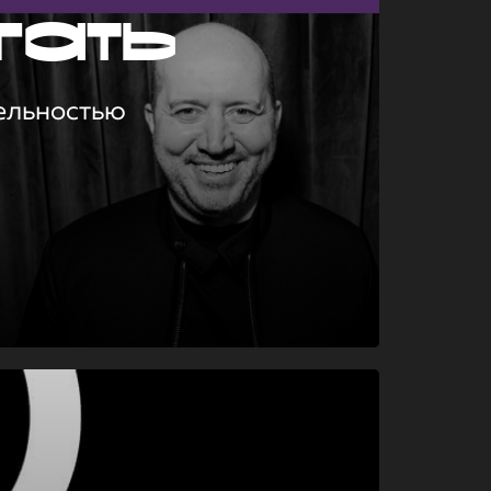
гать
ельностью