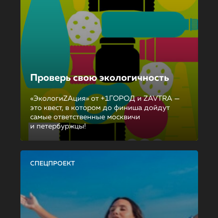
Проверь свою экологичность
«ЭкологиZAция» от +1ГОРОД и ZAVTRA —
это квест, в котором до финиша дойдут
самые ответственные москвичи
и петербуржцы!
СПЕЦПРОЕКТ