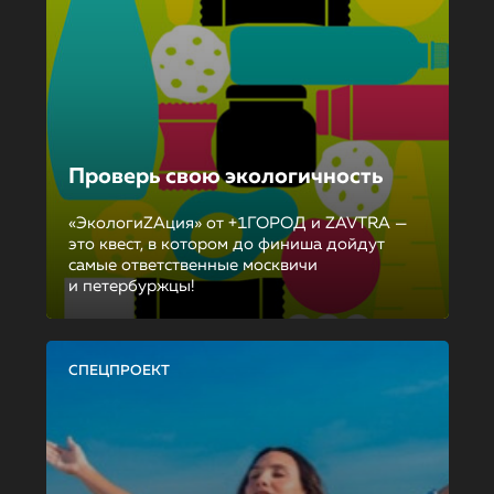
Проверь свою экологичность
«ЭкологиZAция» от +1ГОРОД и ZAVTRA —
это квест, в котором до финиша дойдут
самые ответственные москвичи
и петербуржцы!
СПЕЦПРОЕКТ