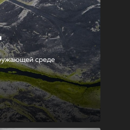
т
кружающей среде