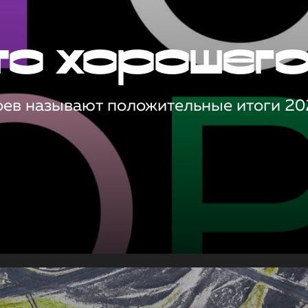
то хорошег
оев называют положительные итоги 20