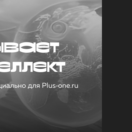
ывает
еллект
иально для Plus‑one.ru