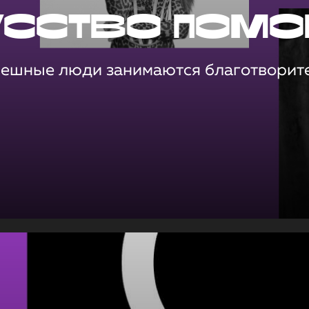
усство помо
пешные люди занимаются благотворит