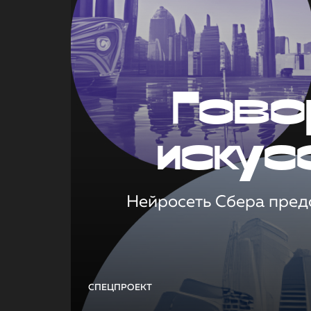
Гово
искус
Нейросеть Сбера предс
СПЕЦПРОЕКТ