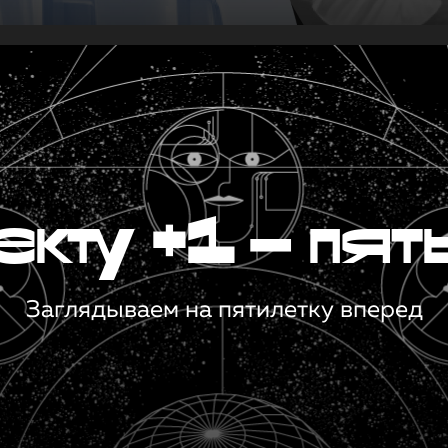
кту +1 — пят
Заглядываем на пятилетку вперед