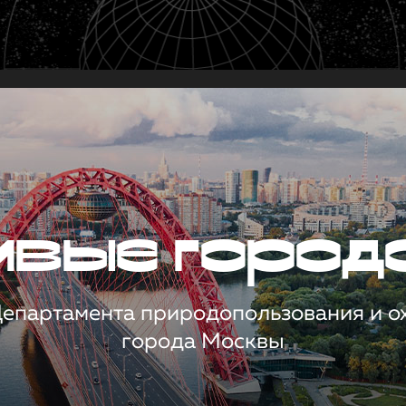
чивые город
 Департамента природопользования и 
города Москвы