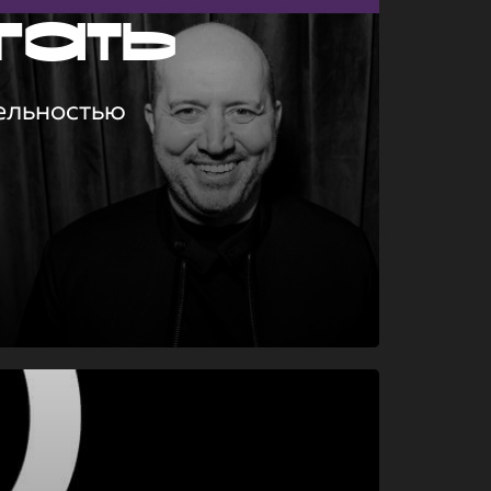
гать
ельностью