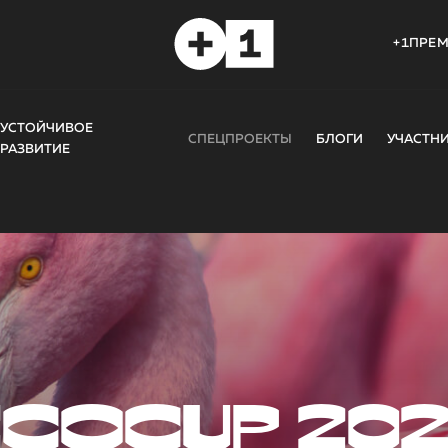
+1ПРЕ
УСТОЙЧИВОЕ
СПЕЦПРОЕКТЫ
БЛОГИ
УЧАСТН
РАЗВИТИЕ
COCUP 20