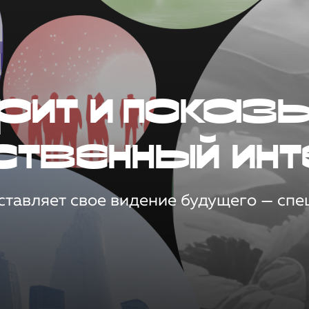
рит и показ
ственный инт
тавляет свое видение будущего — спец