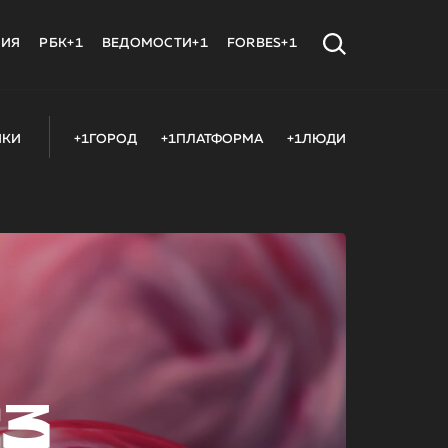
МИЯ
РБК+1
ВЕДОМОСТИ+1
FORBES+1
ИКИ
+1ГОРОД
+1ПЛАТФОРМА
+1ЛЮДИ
23