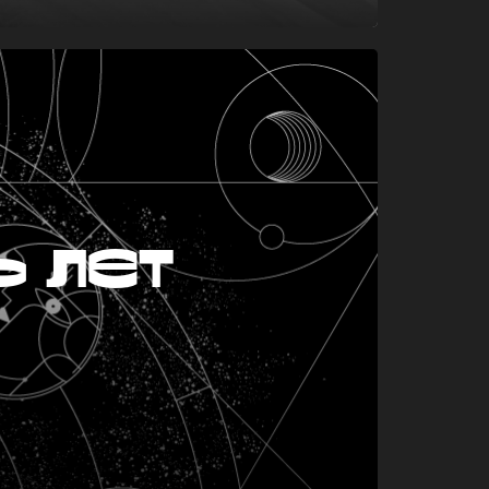
ь лет