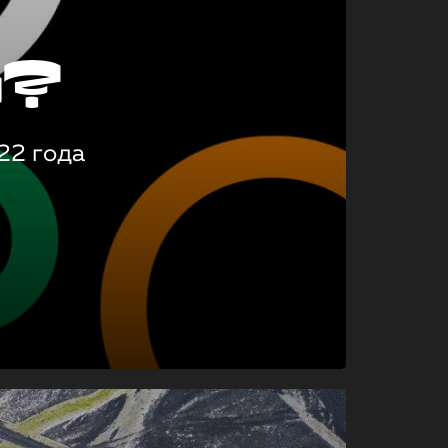
о?
22 года