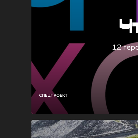
Ч
12 гер
СПЕЦПРОЕКТ