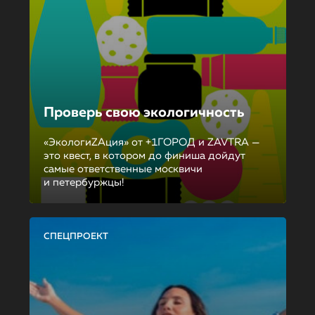
Проверь свою экологичность
«ЭкологиZAция» от +1ГОРОД и ZAVTRA —
это квест, в котором до финиша дойдут
самые ответственные москвичи
и петербуржцы!
СПЕЦПРОЕКТ