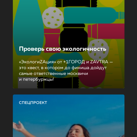
Проверь свою экологичность
«ЭкологиZAция» от +1ГОРОД и ZAVTRA —
это квест, в котором до финиша дойдут
самые ответственные москвичи
и петербуржцы!
СПЕЦПРОЕКТ