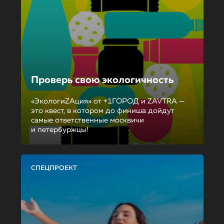
Проверь свою экологичность
«ЭкологиZAция» от +1ГОРОД и ZAVTRA —
это квест, в котором до финиша дойдут
самые ответственные москвичи
и петербуржцы!
СПЕЦПРОЕКТ