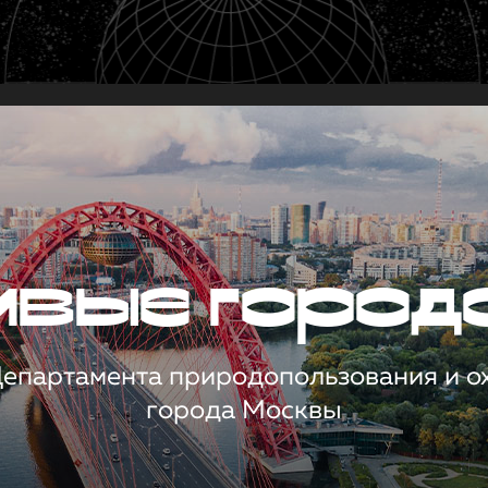
чивые город
 Департамента природопользования и 
города Москвы