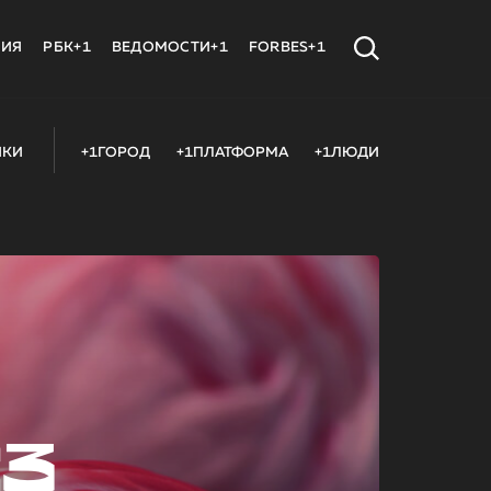
МИЯ
РБК+1
ВЕДОМОСТИ+1
FORBES+1
ИКИ
+1ГОРОД
+1ПЛАТФОРМА
+1ЛЮДИ
23