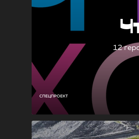
Ч
12 гер
СПЕЦПРОЕКТ