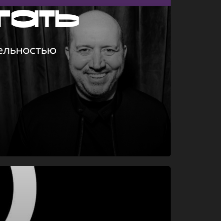
гать
ельностью