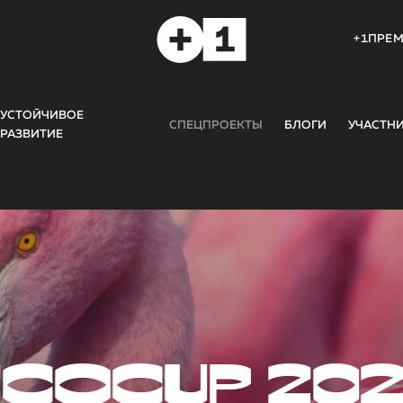
+1ПРЕ
УСТОЙЧИВОЕ
СПЕЦПРОЕКТЫ
БЛОГИ
УЧАСТН
РАЗВИТИЕ
COCUP 20