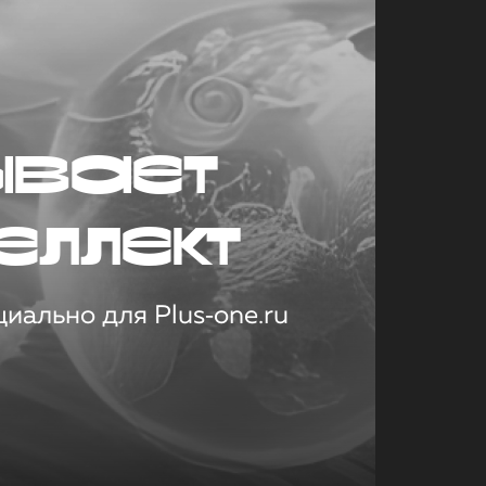
ывает
еллект
иально для Plus‑one.ru