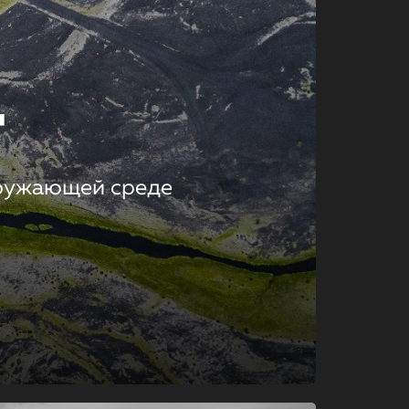
т
кружающей среде