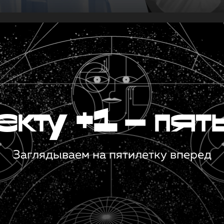
кту +1 — пят
Заглядываем на пятилетку вперед