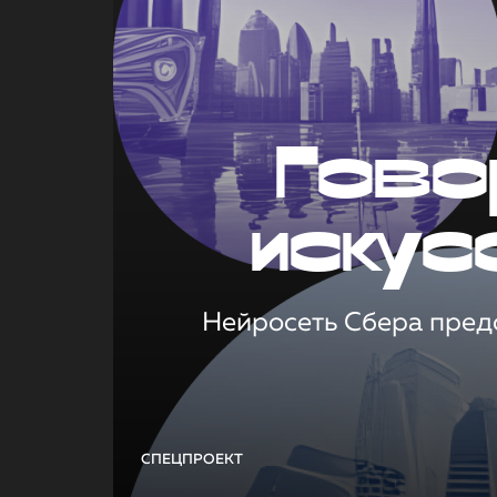
Гово
искус
Нейросеть Сбера предс
СПЕЦПРОЕКТ