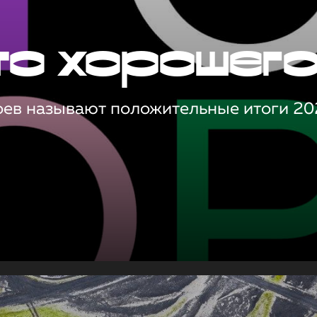
то хорошег
оев называют положительные итоги 20