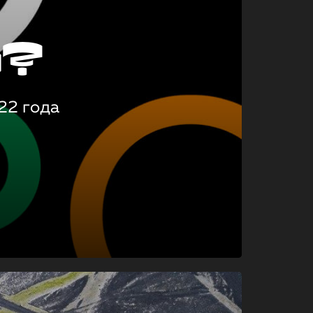
о?
22 года