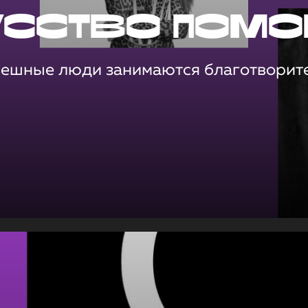
усство помо
пешные люди занимаются благотворит