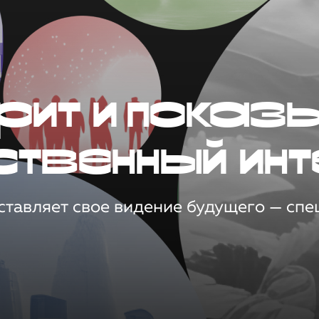
рит и показ
ственный инт
тавляет свое видение будущего — спец