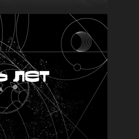
ь лет