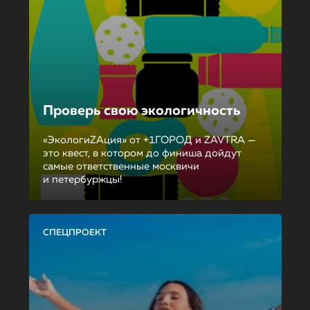
Проверь свою экологичность
«ЭкологиZAция» от +1ГОРОД и ZAVTRA —
это квест, в котором до финиша дойдут
самые ответственные москвичи
и петербуржцы!
СПЕЦПРОЕКТ