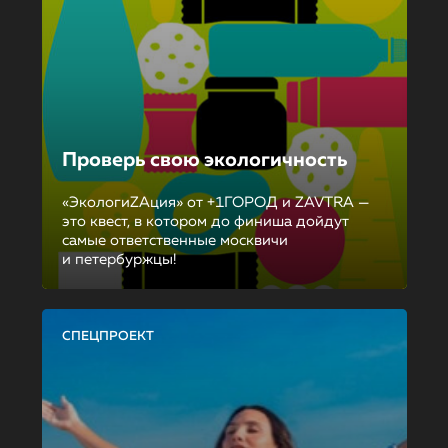
Проверь свою экологичность
«ЭкологиZAция» от +1ГОРОД и ZAVTRA —
это квест, в котором до финиша дойдут
самые ответственные москвичи
и петербуржцы!
СПЕЦПРОЕКТ