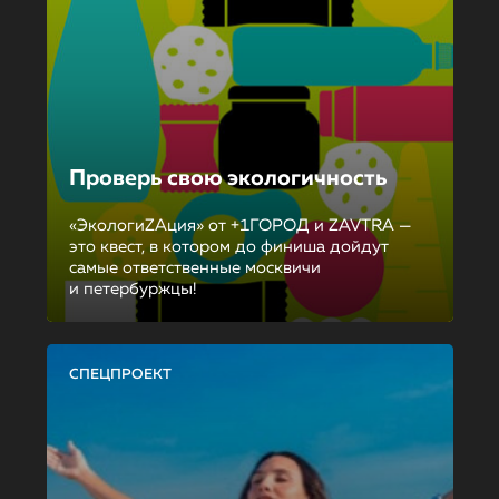
Проверь свою экологичность
«ЭкологиZAция» от +1ГОРОД и ZAVTRA —
это квест, в котором до финиша дойдут
самые ответственные москвичи
и петербуржцы!
СПЕЦПРОЕКТ