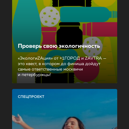
Проверь свою экологичность
«ЭкологиZAция» от +1ГОРОД и ZAVTRA —
это квест, в котором до финиша дойдут
самые ответственные москвичи
и петербуржцы!
СПЕЦПРОЕКТ