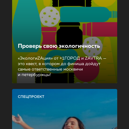
Проверь свою экологичность
«ЭкологиZAция» от +1ГОРОД и ZAVTRA —
это квест, в котором до финиша дойдут
самые ответственные москвичи
и петербуржцы!
СПЕЦПРОЕКТ