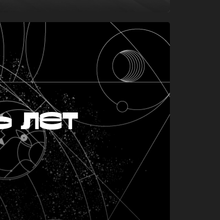
ь лет