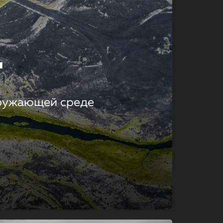
т
кружающей среде