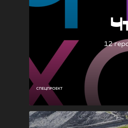
Ч
12 гер
СПЕЦПРОЕКТ