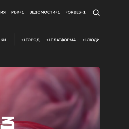
МИЯ
РБК+1
ВЕДОМОСТИ+1
FORBES+1
ИКИ
+1ГОРОД
+1ПЛАТФОРМА
+1ЛЮДИ
23