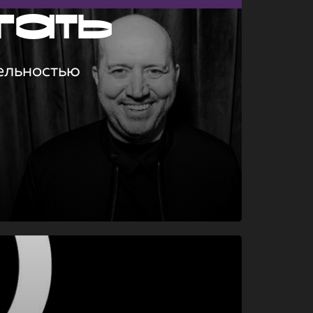
гать
ельностью