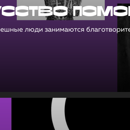
усство помо
пешные люди занимаются благотворит