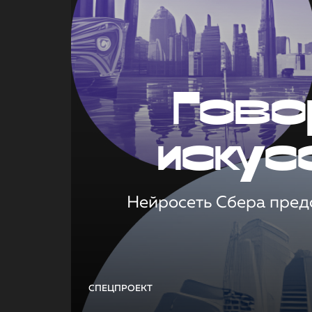
Гово
искус
Нейросеть Сбера предс
СПЕЦПРОЕКТ