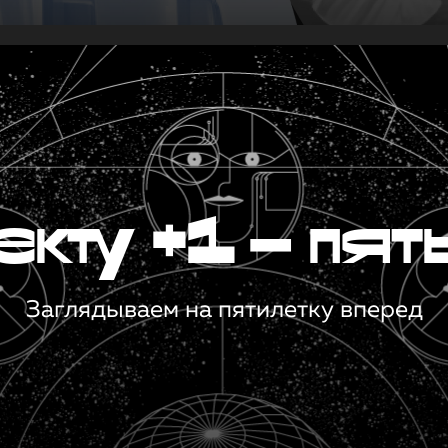
кту +1 — пят
Заглядываем на пятилетку вперед