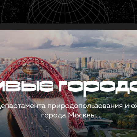
чивые город
 Департамента природопользования и 
города Москвы