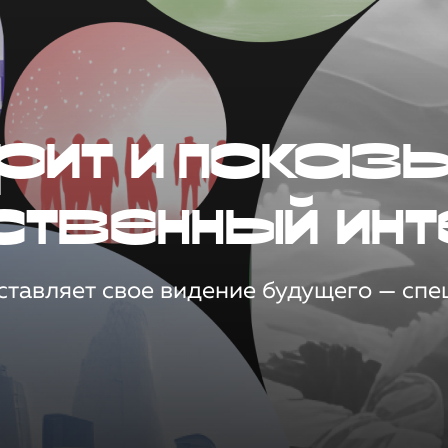
рит и показ
ственный инт
тавляет свое видение будущего — спец