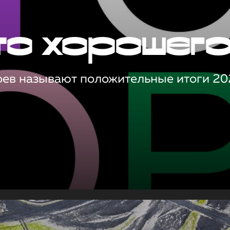
то хорошег
оев называют положительные итоги 20