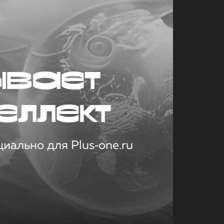
ывает
еллект
иально для Plus‑one.ru