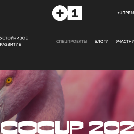
+1ПРЕ
УСТОЙЧИВОЕ
СПЕЦПРОЕКТЫ
БЛОГИ
УЧАСТН
РАЗВИТИЕ
COCUP 20