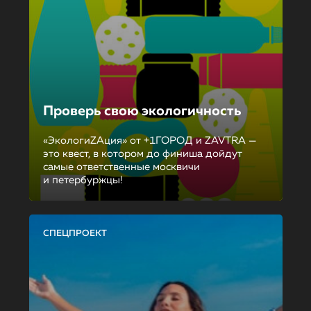
Проверь свою экологичность
«ЭкологиZAция» от +1ГОРОД и ZAVTRA —
это квест, в котором до финиша дойдут
самые ответственные москвичи
и петербуржцы!
СПЕЦПРОЕКТ