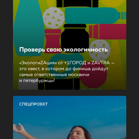
Проверь свою экологичность
«ЭкологиZAция» от +1ГОРОД и ZAVTRA —
это квест, в котором до финиша дойдут
самые ответственные москвичи
и петербуржцы!
СПЕЦПРОЕКТ