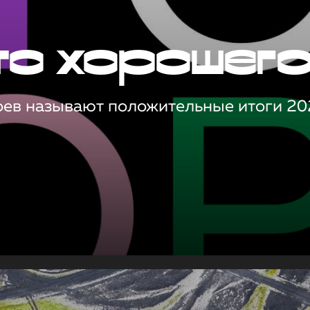
то хорошег
оев называют положительные итоги 20