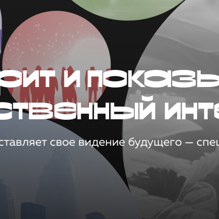
рит и показ
ственный инт
тавляет свое видение будущего — спец