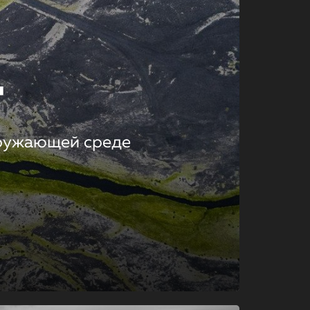
т
кружающей среде