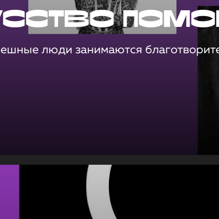
усство помо
пешные люди занимаются благотворит