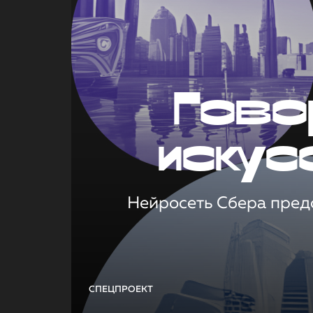
Гово
искус
Нейросеть Сбера предс
СПЕЦПРОЕКТ