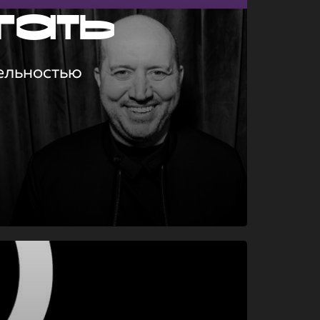
гать
ельностью