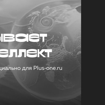
ывает
еллект
иально для Plus‑one.ru