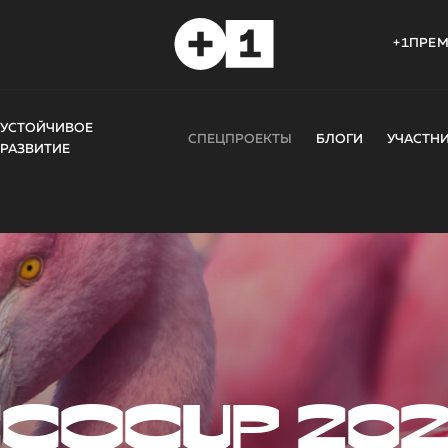
+1ПРЕ
УСТОЙЧИВОЕ
СПЕЦПРОЕКТЫ
БЛОГИ
УЧАСТН
РАЗВИТИЕ
COCUP 20