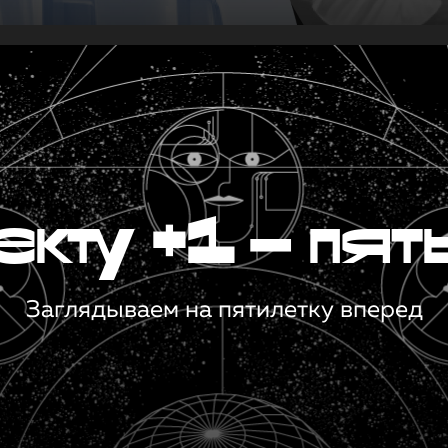
кту +1 — пят
Заглядываем на пятилетку вперед