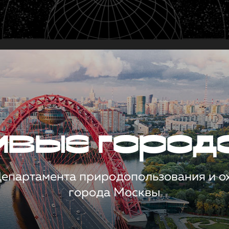
чивые город
 Департамента природопользования и 
города Москвы