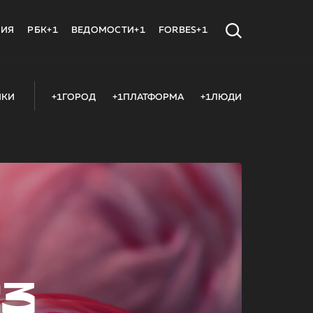
МИЯ
РБК+1
ВЕДОМОСТИ+1
FORBES+1
ИКИ
+1ГОРОД
+1ПЛАТФОРМА
+1ЛЮДИ
23