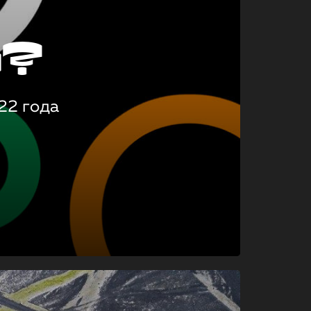
о?
22 года