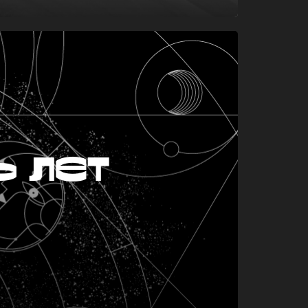
ь лет