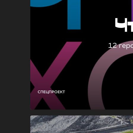
Ч
12 гер
СПЕЦПРОЕКТ