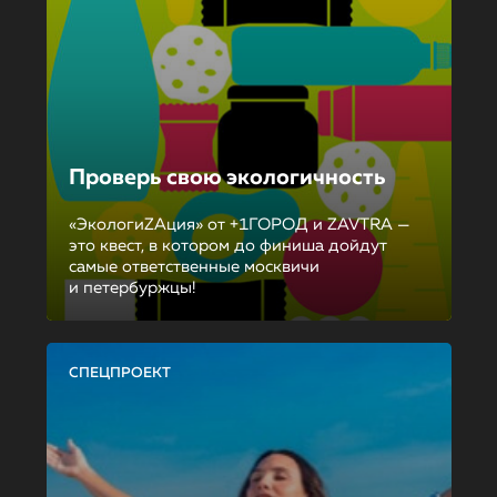
Проверь свою экологичность
«ЭкологиZAция» от +1ГОРОД и ZAVTRA —
это квест, в котором до финиша дойдут
самые ответственные москвичи
и петербуржцы!
СПЕЦПРОЕКТ