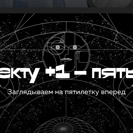
кту +1 — пят
Заглядываем на пятилетку вперед