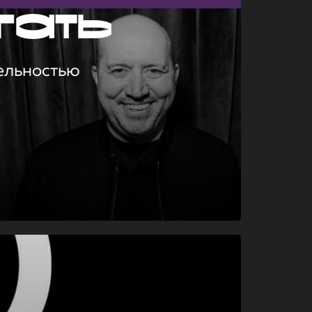
гать
ельностью