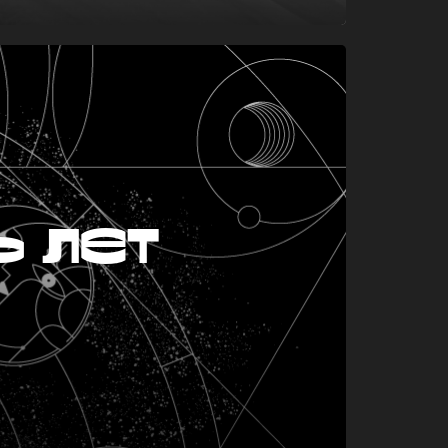
ь лет