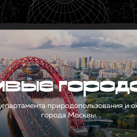
чивые город
 Департамента природопользования и 
города Москвы