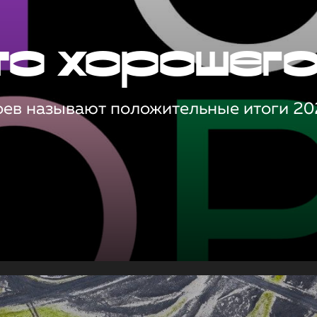
то хорошег
оев называют положительные итоги 20