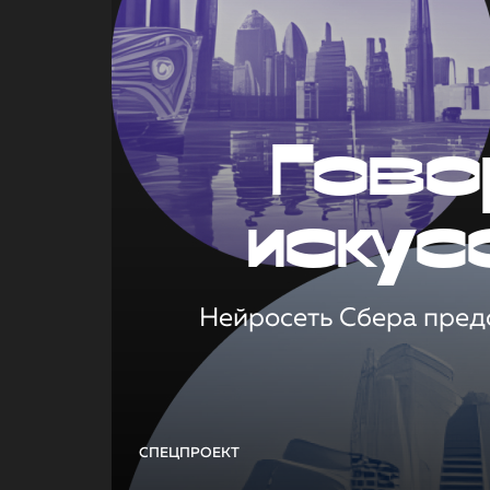
Гово
искус
Нейросеть Сбера предс
СПЕЦПРОЕКТ