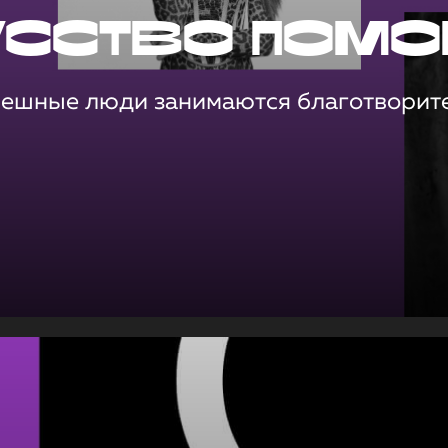
усство помо
пешные люди занимаются благотворит