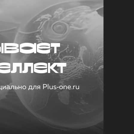
ывает
еллект
иально для Plus‑one.ru