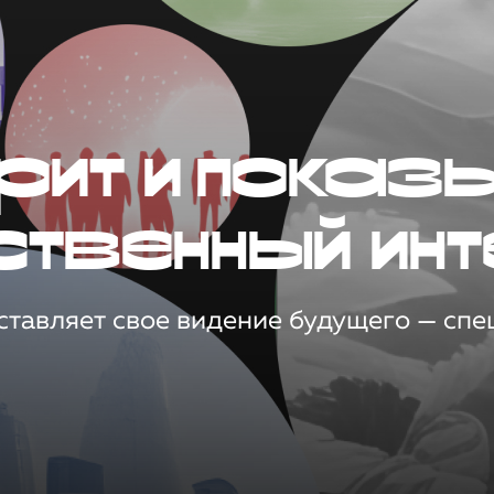
рит и показ
ственный инт
тавляет свое видение будущего — спец