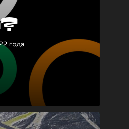
о?
22 года