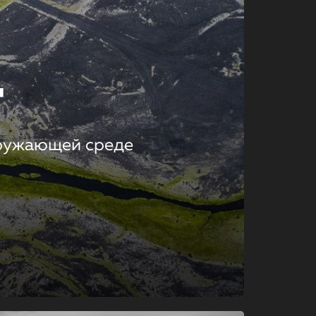
т
кружающей среде