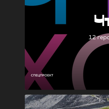
Ч
12 гер
СПЕЦПРОЕКТ