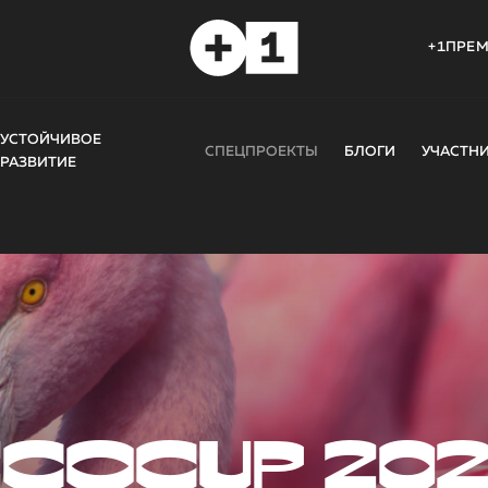
+1ПРЕ
УСТОЙЧИВОЕ
СПЕЦПРОЕКТЫ
БЛОГИ
УЧАСТН
РАЗВИТИЕ
COCUP 20