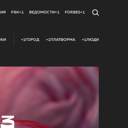
МИЯ
РБК+1
ВЕДОМОСТИ+1
FORBES+1
ИКИ
+1ГОРОД
+1ПЛАТФОРМА
+1ЛЮДИ
23