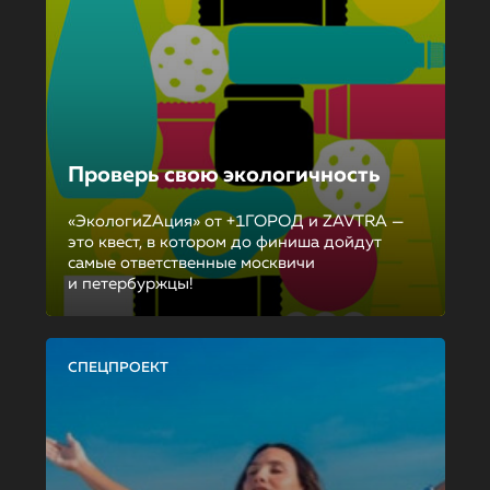
Проверь свою экологичность
«ЭкологиZAция» от +1ГОРОД и ZAVTRA —
это квест, в котором до финиша дойдут
самые ответственные москвичи
и петербуржцы!
СПЕЦПРОЕКТ