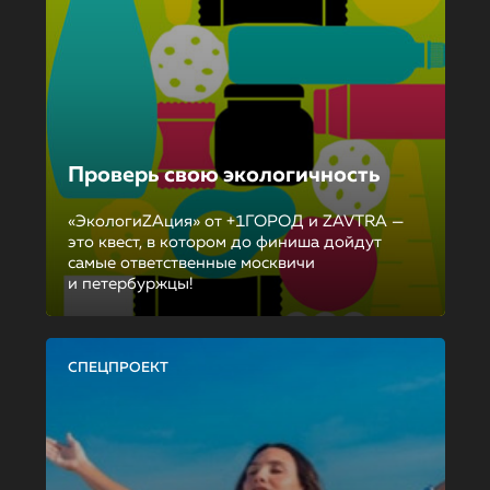
Проверь свою экологичность
«ЭкологиZAция» от +1ГОРОД и ZAVTRA —
это квест, в котором до финиша дойдут
самые ответственные москвичи
и петербуржцы!
СПЕЦПРОЕКТ