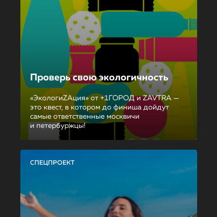
Проверь свою экологичность
«ЭкологиZAция» от +1ГОРОД и ZAVTRA —
это квест, в котором до финиша дойдут
самые ответственные москвичи
и петербуржцы!
СПЕЦПРОЕКТ