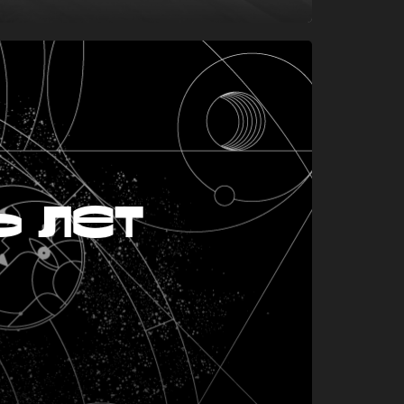
ь лет