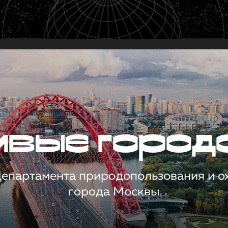
чивые город
 Департамента природопользования и 
города Москвы