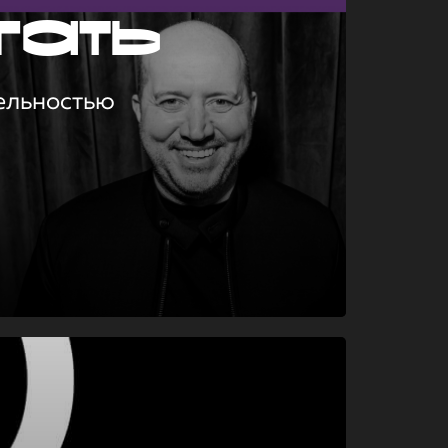
гать
ельностью