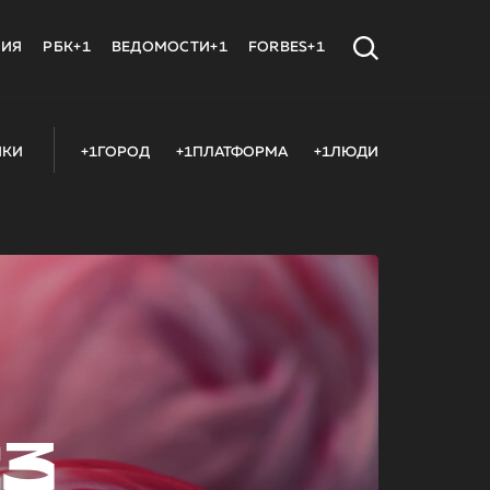
МИЯ
РБК+1
ВЕДОМОСТИ+1
FORBES+1
ИКИ
+1ГОРОД
+1ПЛАТФОРМА
+1ЛЮДИ
23