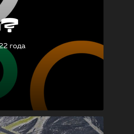
о?
22 года