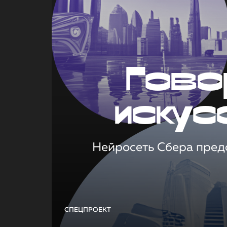
Гово
искус
Нейросеть Сбера предс
СПЕЦПРОЕКТ