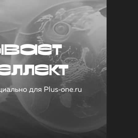
ывает
еллект
иально для Plus‑one.ru