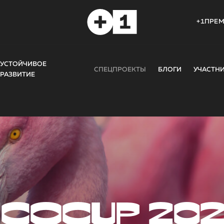
+1ПРЕ
УСТОЙЧИВОЕ
СПЕЦПРОЕКТЫ
БЛОГИ
УЧАСТН
РАЗВИТИЕ
COCUP 20