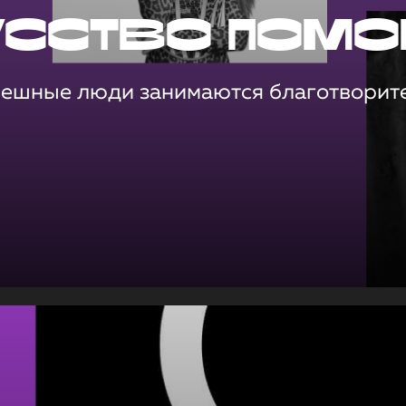
усство помо
пешные люди занимаются благотворит