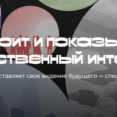
рит и показ
ственный инт
тавляет свое видение будущего — спец