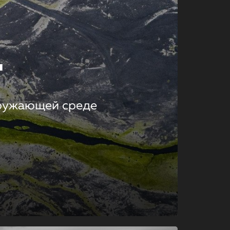
т
кружающей среде