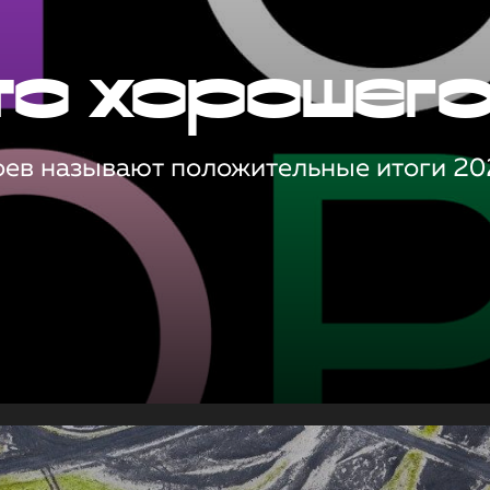
то хорошег
оев называют положительные итоги 20