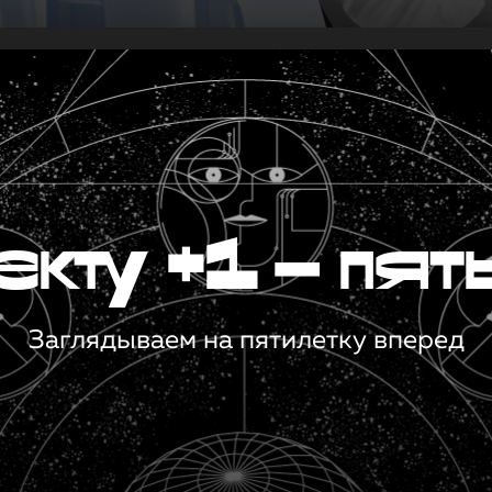
кту +1 — пят
Заглядываем на пятилетку вперед