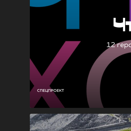
Ч
12 гер
СПЕЦПРОЕКТ