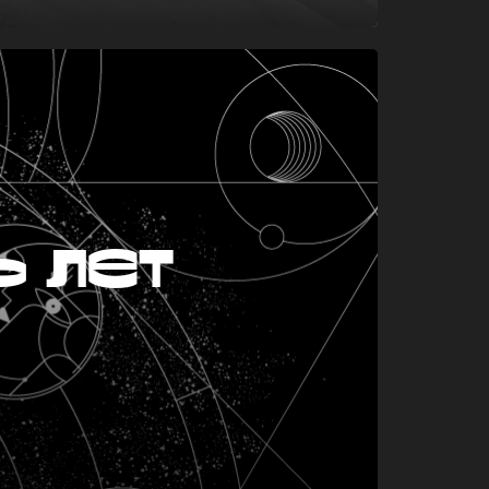
ь лет