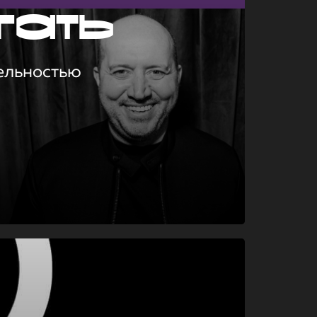
гать
ельностью