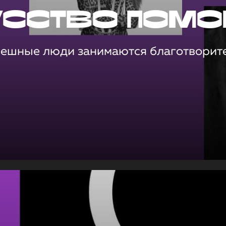
усство помо
пешные люди занимаются благотворит