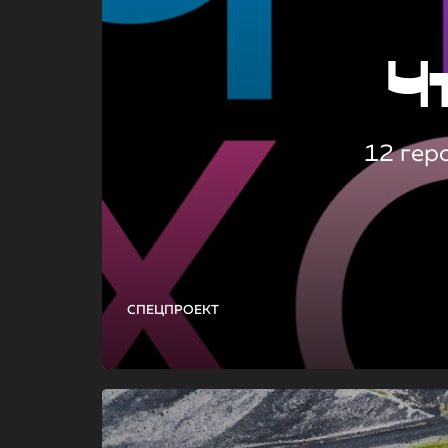
Ч
12 гер
СПЕЦПРОЕКТ