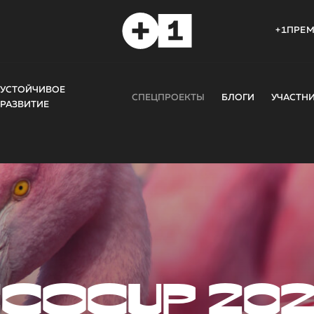
+1ПРЕ
УСТОЙЧИВОЕ
СПЕЦПРОЕКТЫ
БЛОГИ
УЧАСТН
РАЗВИТИЕ
COCUP 20