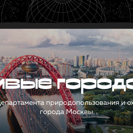
чивые город
 Департамента природопользования и 
города Москвы