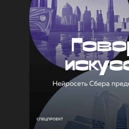
Гово
искус
Нейросеть Сбера предс
СПЕЦПРОЕКТ