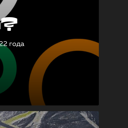
о?
22 года