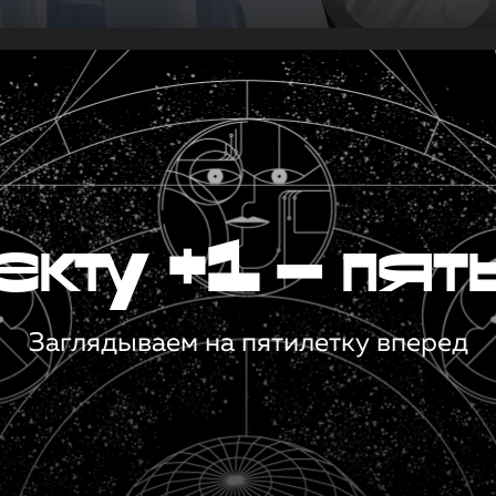
кту +1 — пят
Заглядываем на пятилетку вперед