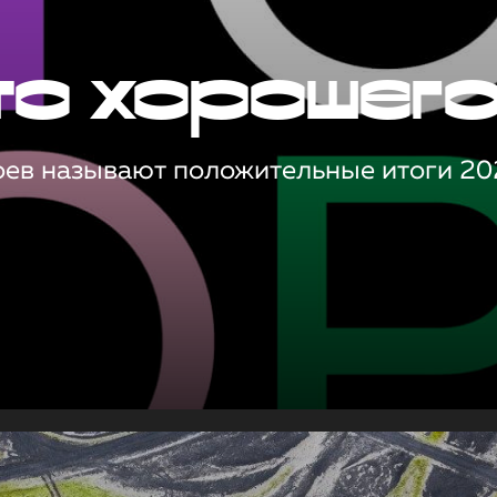
то хорошег
оев называют положительные итоги 20