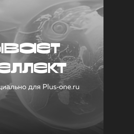
ывает
еллект
иально для Plus‑one.ru