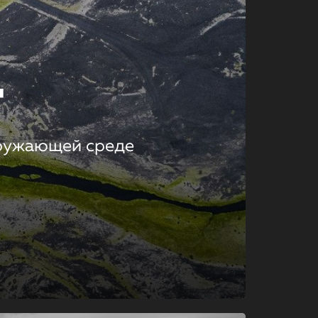
т
кружающей среде