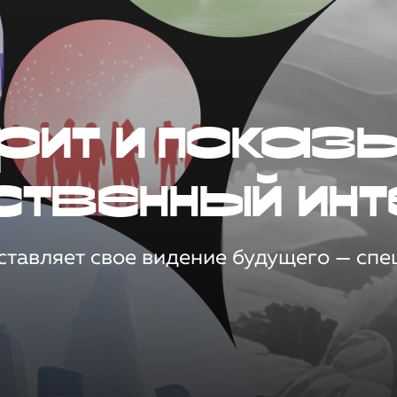
рит и показ
ственный инт
тавляет свое видение будущего — спец