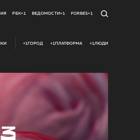
МИЯ
РБК+1
ВЕДОМОСТИ+1
FORBES+1
ИКИ
+1ГОРОД
+1ПЛАТФОРМА
+1ЛЮДИ
23