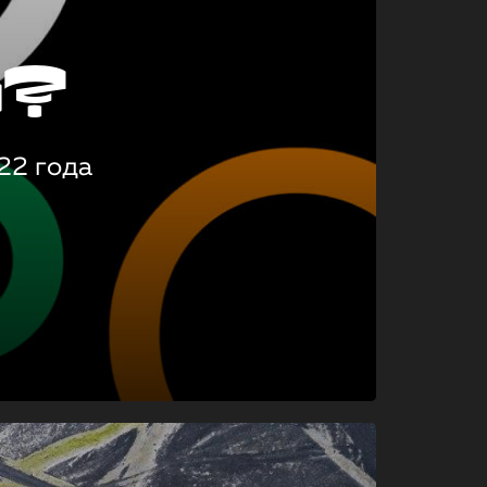
о?
22 года