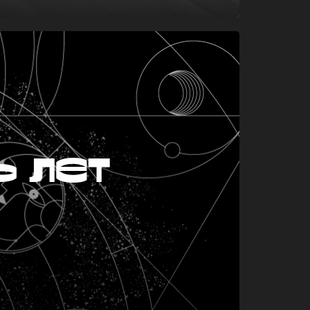
ь лет