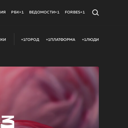
МИЯ
РБК+1
ВЕДОМОСТИ+1
FORBES+1
ИКИ
+1ГОРОД
+1ПЛАТФОРМА
+1ЛЮДИ
23