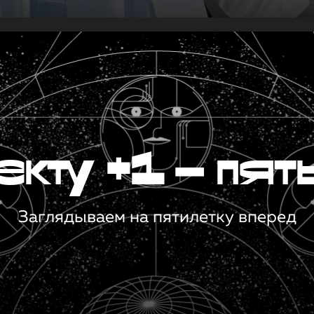
кту +1 — пят
Заглядываем на пятилетку вперед