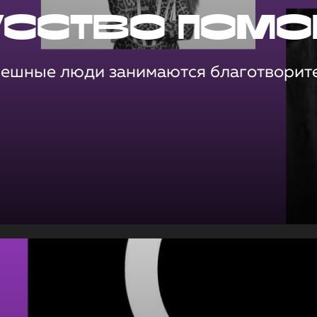
усство помо
пешные люди занимаются благотворит