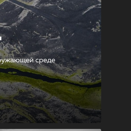
т
кружающей среде