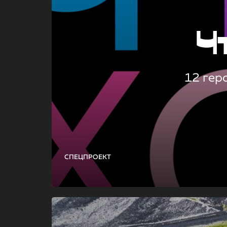
Ч
12 гер
СПЕЦПРОЕКТ