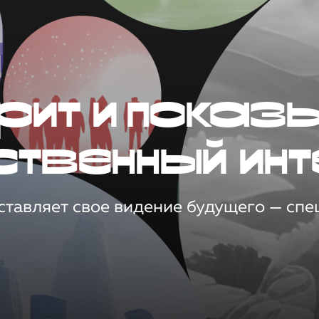
рит и показ
ственный инт
тавляет свое видение будущего — спец