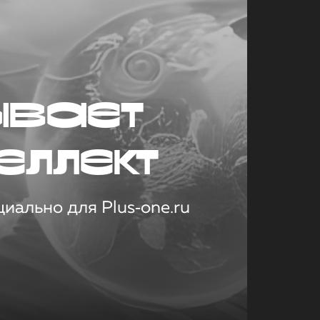
ывает
еллект
иально для Plus‑one.ru