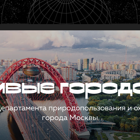
чивые город
 Департамента природопользования и 
города Москвы