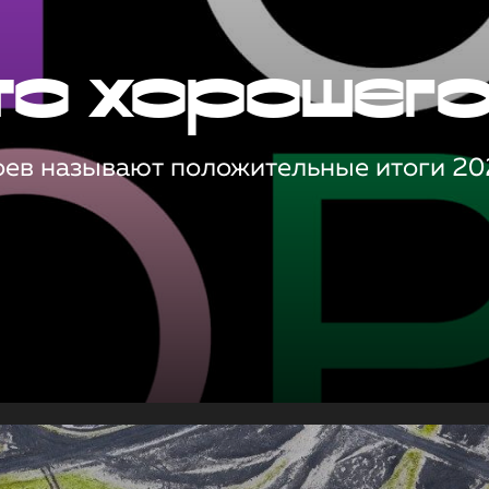
то хорошег
оев называют положительные итоги 20