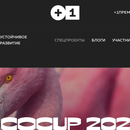
+1ПРЕ
УСТОЙЧИВОЕ
СПЕЦПРОЕКТЫ
БЛОГИ
УЧАСТН
РАЗВИТИЕ
COCUP 20