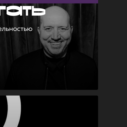
гать
ельностью