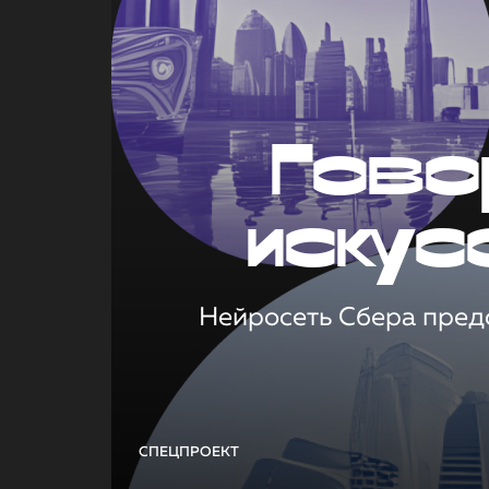
Гово
искус
Нейросеть Сбера предс
СПЕЦПРОЕКТ