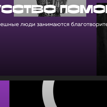
усство помо
пешные люди занимаются благотворит