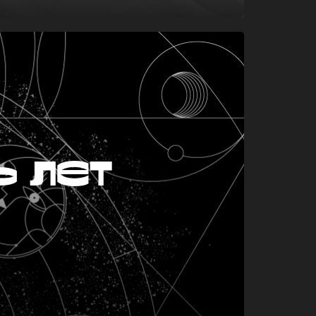
ь лет