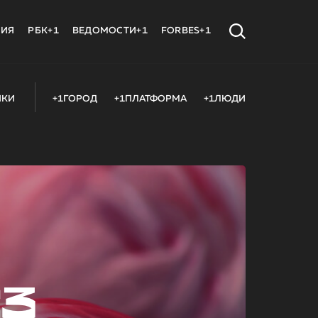
МИЯ
РБК+1
ВЕДОМОСТИ+1
FORBES+1
ИКИ
+1ГОРОД
+1ПЛАТФОРМА
+1ЛЮДИ
23