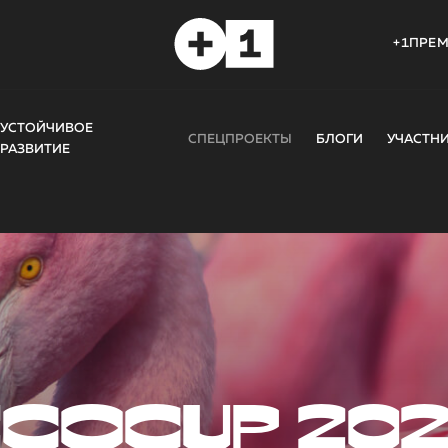
+1ПРЕ
УСТОЙЧИВОЕ
СПЕЦПРОЕКТЫ
БЛОГИ
УЧАСТН
РАЗВИТИЕ
COCUP 20