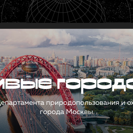
чивые город
 Департамента природопользования и 
города Москвы