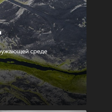
т
кружающей среде