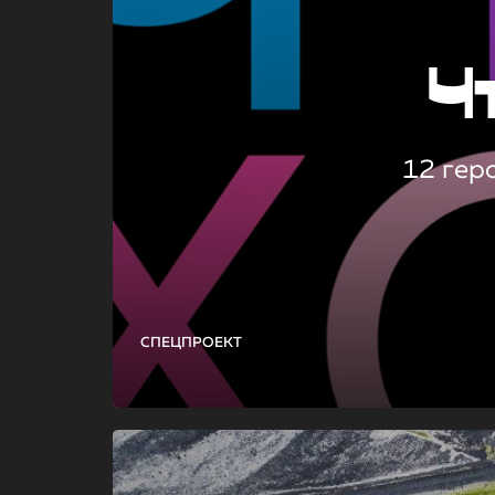
Ч
12 гер
СПЕЦПРОЕКТ