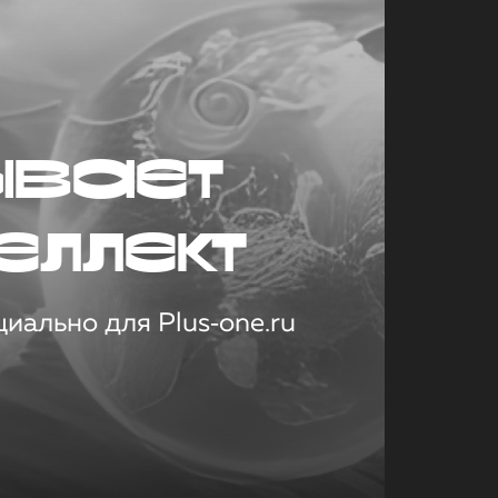
ывает
еллект
иально для Plus‑one.ru