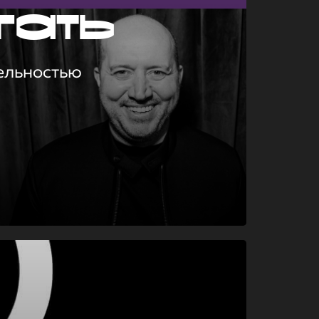
гать
ельностью