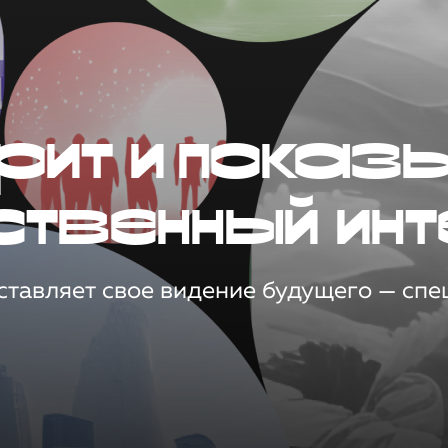
рит и показ
ственный инт
тавляет свое видение будущего — спец