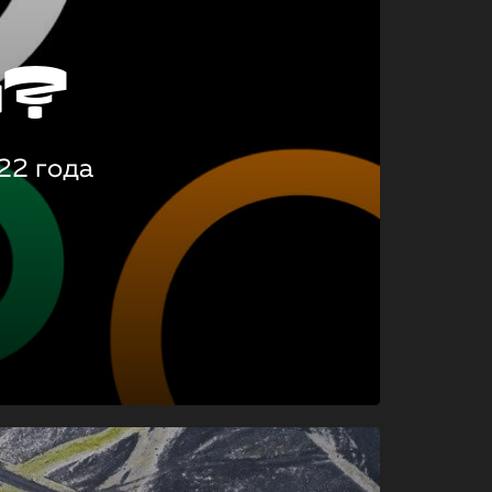
о?
22 года