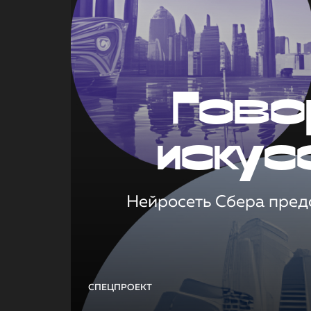
Гово
искус
Нейросеть Сбера предс
СПЕЦПРОЕКТ