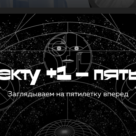
кту +1 — пят
Заглядываем на пятилетку вперед