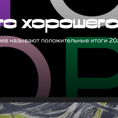
то хорошег
оев называют положительные итоги 20