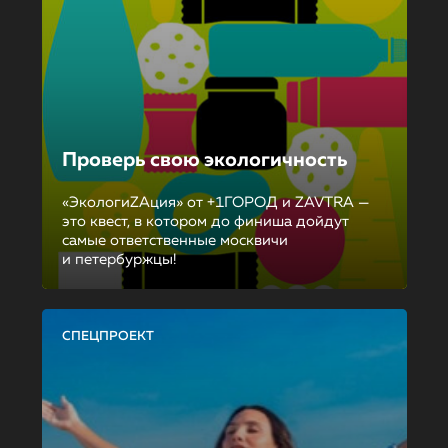
Проверь свою экологичность
«ЭкологиZAция» от +1ГОРОД и ZAVTRA —
это квест, в котором до финиша дойдут
самые ответственные москвичи
и петербуржцы!
СПЕЦПРОЕКТ