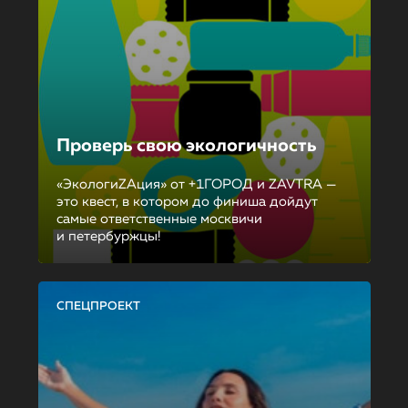
Проверь свою экологичность
«ЭкологиZAция» от +1ГОРОД и ZAVTRA —
это квест, в котором до финиша дойдут
самые ответственные москвичи
и петербуржцы!
СПЕЦПРОЕКТ