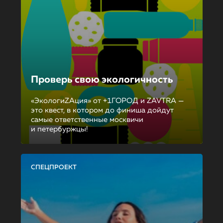
Проверь свою экологичность
«ЭкологиZAция» от +1ГОРОД и ZAVTRA —
это квест, в котором до финиша дойдут
самые ответственные москвичи
и петербуржцы!
СПЕЦПРОЕКТ