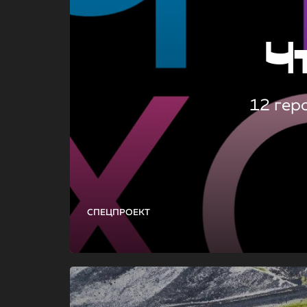
Ч
12 гер
СПЕЦПРОЕКТ