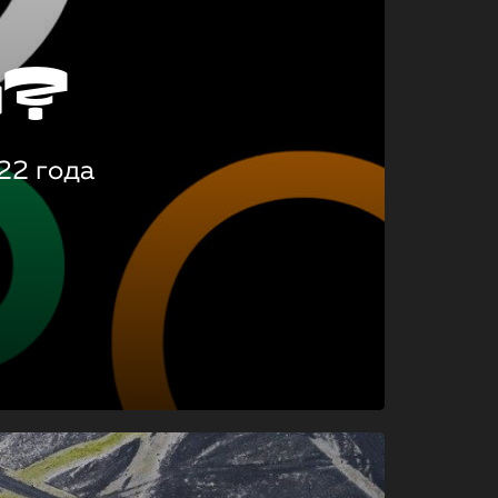
о?
22 года