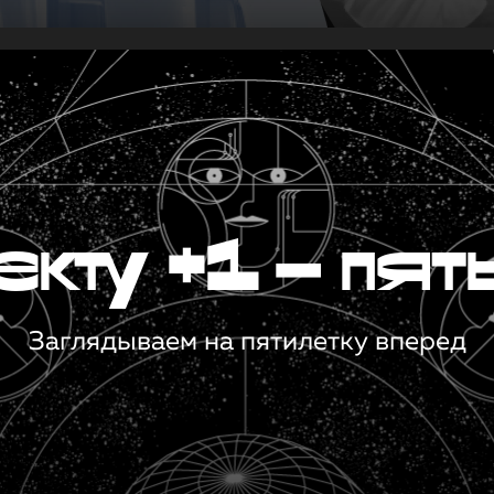
кту +1 — пят
Заглядываем на пятилетку вперед