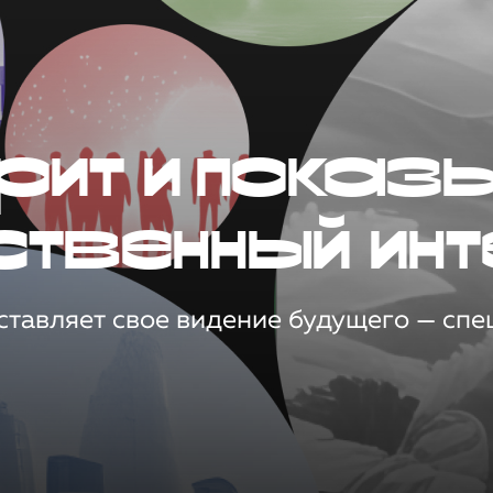
рит и показ
ственный инт
тавляет свое видение будущего — спец