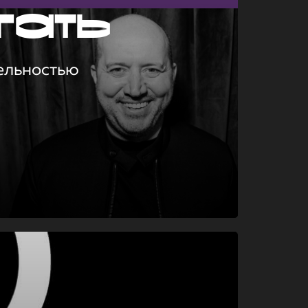
гать
ельностью