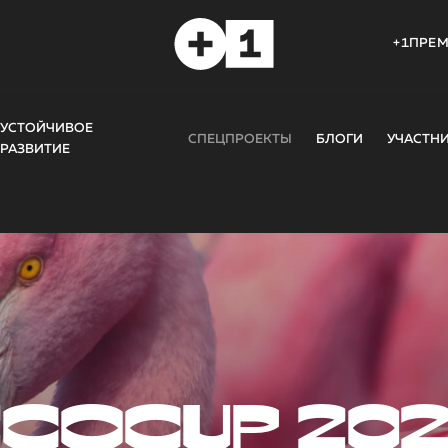
+1ПРЕ
УСТОЙЧИВОЕ
СПЕЦПРОЕКТЫ
БЛОГИ
УЧАСТН
РАЗВИТИЕ
COCUP 20