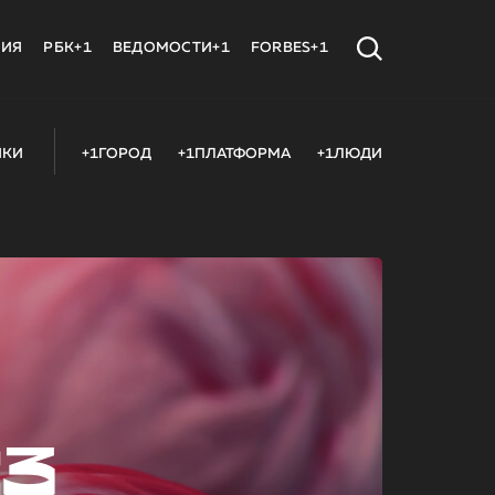
МИЯ
РБК+1
ВЕДОМОСТИ+1
FORBES+1
ИКИ
+1ГОРОД
+1ПЛАТФОРМА
+1ЛЮДИ
23