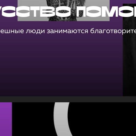
усство помо
пешные люди занимаются благотворит