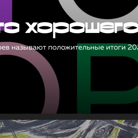
то хорошег
оев называют положительные итоги 20