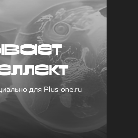
ывает
еллект
иально для Plus‑one.ru