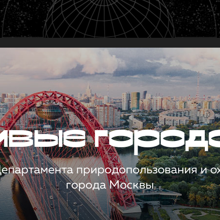
чивые город
 Департамента природопользования и 
города Москвы