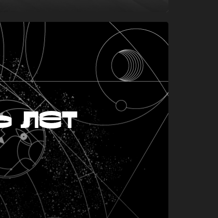
ь лет