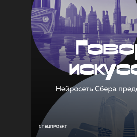
Гово
искус
Нейросеть Сбера предс
СПЕЦПРОЕКТ