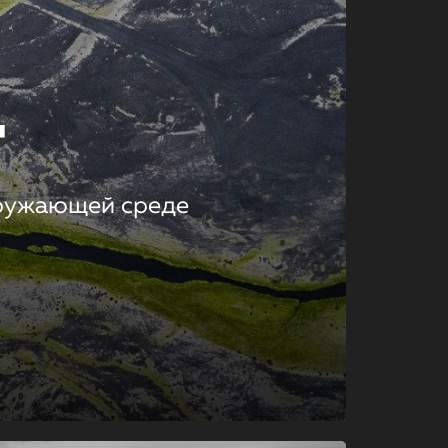
т
кружающей среде