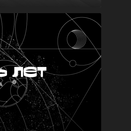
ь лет