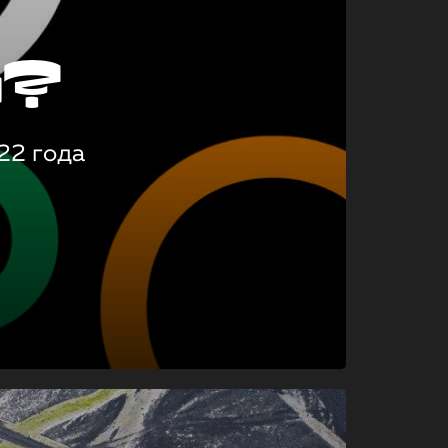
о?
22 года