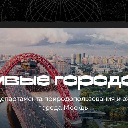
чивые город
 Департамента природопользования и 
города Москвы