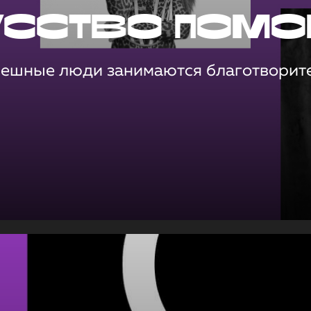
усство помо
пешные люди занимаются благотворит