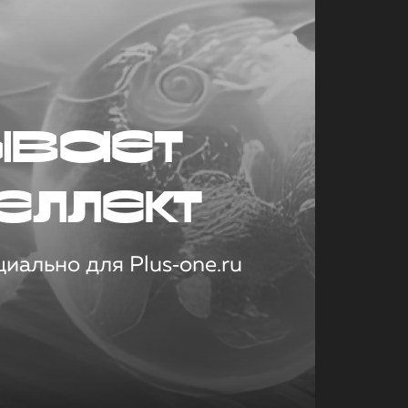
ывает
еллект
иально для Plus‑one.ru