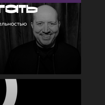
гать
ельностью