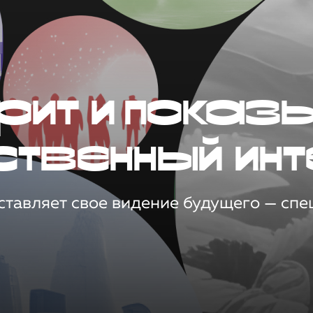
рит и показ
ственный инт
тавляет свое видение будущего — спец