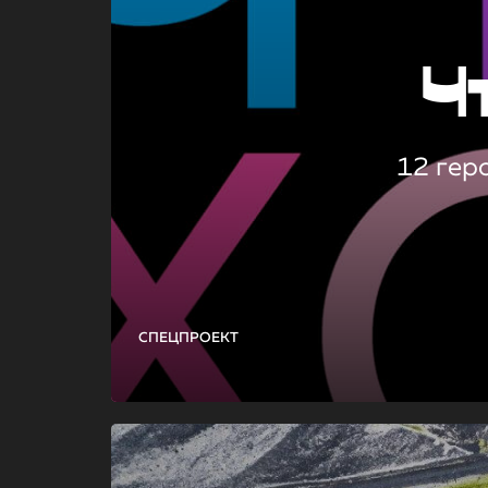
Ч
12 гер
СПЕЦПРОЕКТ