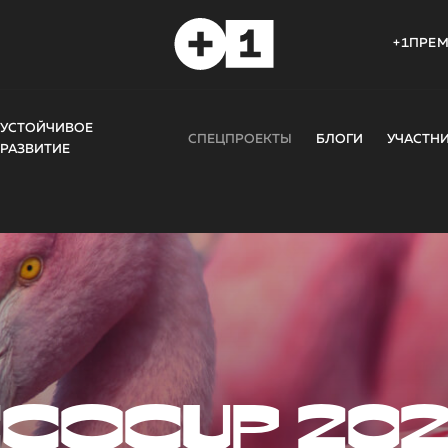
+1ПРЕ
УСТОЙЧИВОЕ
СПЕЦПРОЕКТЫ
БЛОГИ
УЧАСТН
РАЗВИТИЕ
COCUP 20