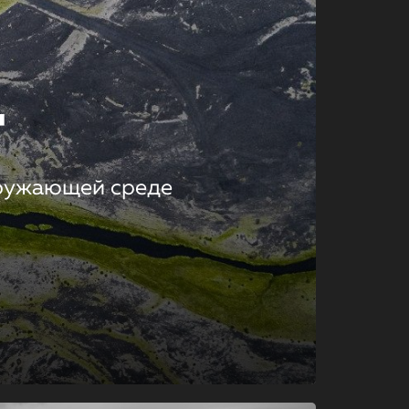
т
кружающей среде