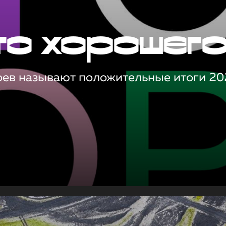
то хорошег
оев называют положительные итоги 20