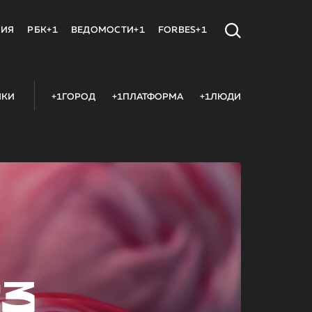
МИЯ
РБК+1
ВЕДОМОСТИ+1
FORBES+1
ИКИ
+1ГОРОД
+1ПЛАТФОРМА
+1ЛЮДИ
23