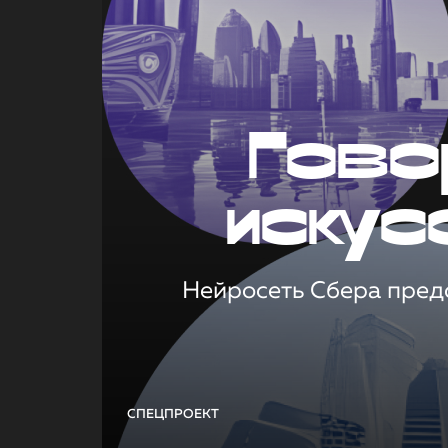
Гово
искус
Нейросеть Сбера предс
СПЕЦПРОЕКТ