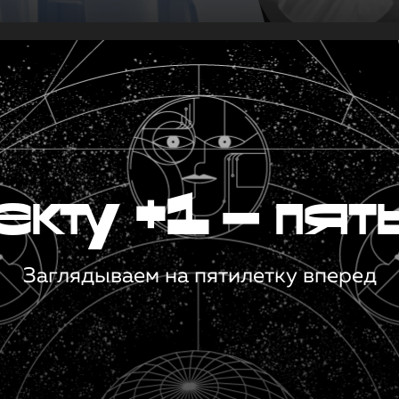
кту +1 — пят
Заглядываем на пятилетку вперед