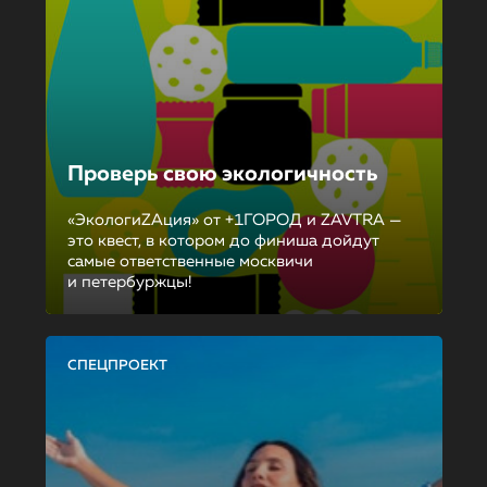
Проверь свою экологичность
«ЭкологиZAция» от +1ГОРОД и ZAVTRA —
это квест, в котором до финиша дойдут
самые ответственные москвичи
и петербуржцы!
СПЕЦПРОЕКТ