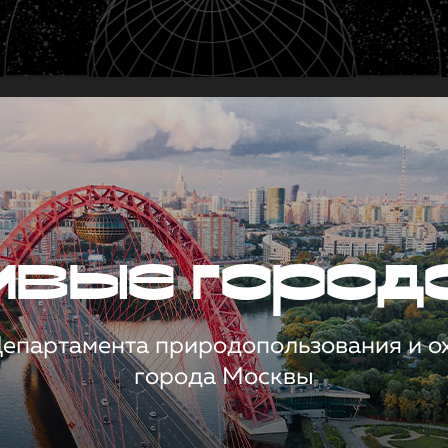
чивые город
 Департамента природопользования и 
города Москвы