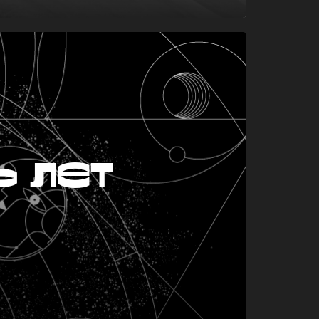
ь лет