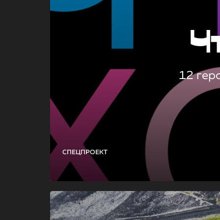
Ч
12 гер
СПЕЦПРОЕКТ