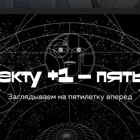
кту +1 — пят
Заглядываем на пятилетку вперед