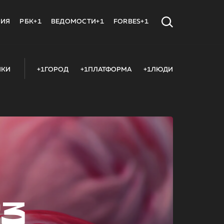
МИЯ
РБК+1
ВЕДОМОСТИ+1
FORBES+1
ИКИ
+1ГОРОД
+1ПЛАТФОРМА
+1ЛЮДИ
23