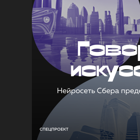
Гово
искус
Нейросеть Сбера предс
СПЕЦПРОЕКТ