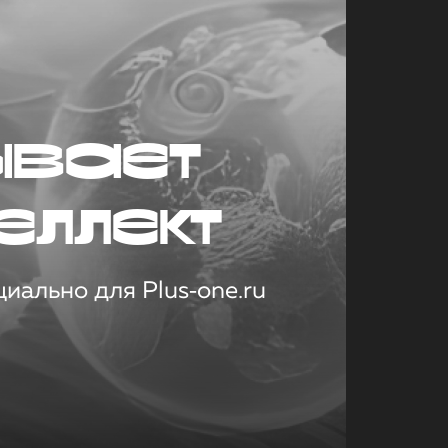
ывает
еллект
иально для Plus‑one.ru