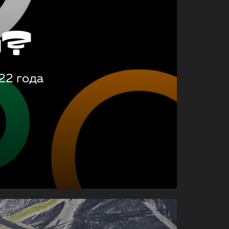
о?
22 года