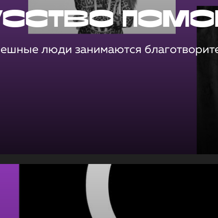
усство помо
пешные люди занимаются благотворит