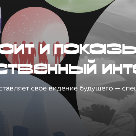
рит и показ
ственный инт
тавляет свое видение будущего — спец