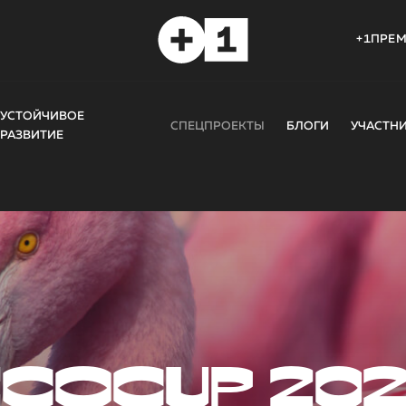
+1ПРЕ
УСТОЙЧИВОЕ
СПЕЦПРОЕКТЫ
БЛОГИ
УЧАСТН
РАЗВИТИЕ
COCUP 20