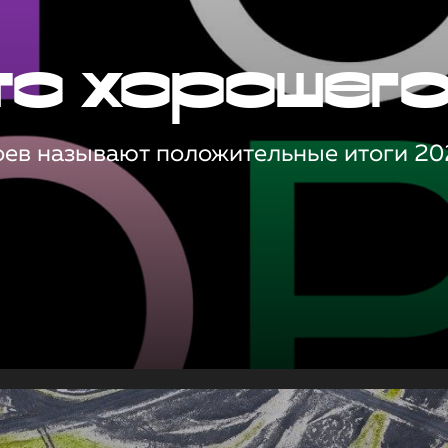
то хорошег
оев называют положительные итоги 20