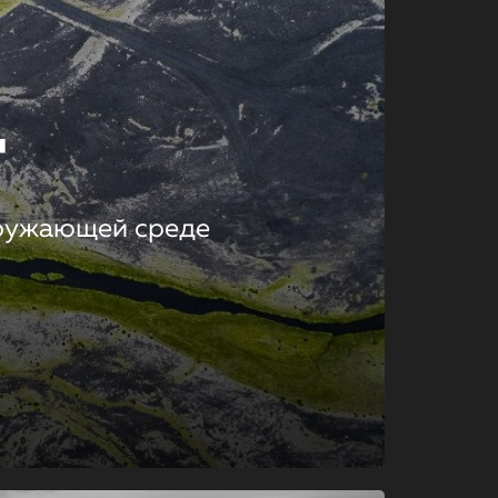
т
кружающей среде