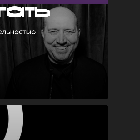
гать
ельностью