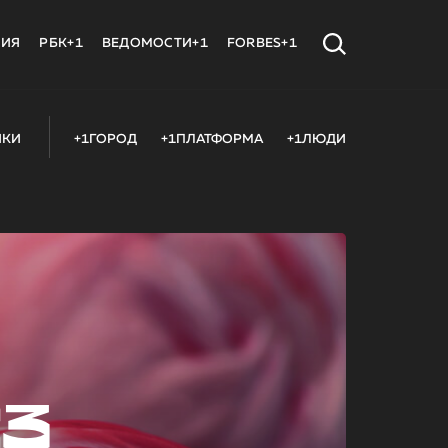
МИЯ
РБК+1
ВЕДОМОСТИ+1
FORBES+1
ИКИ
+1ГОРОД
+1ПЛАТФОРМА
+1ЛЮДИ
23