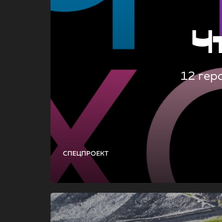
Ч
12 гер
СПЕЦПРОЕКТ