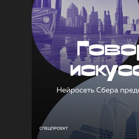
Гово
искус
Нейросеть Сбера предс
СПЕЦПРОЕКТ