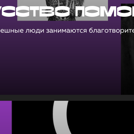
усство помо
пешные люди занимаются благотворит