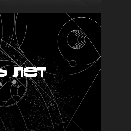
ь лет