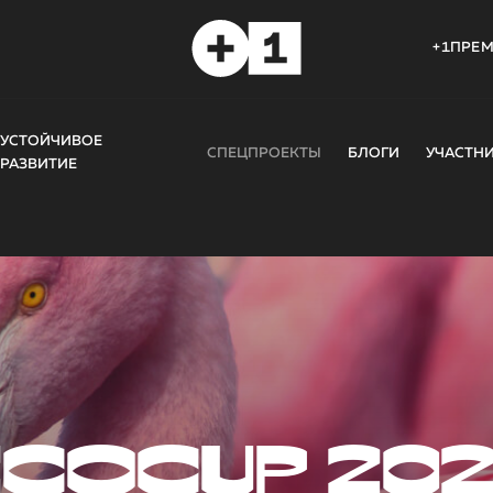
+1ПРЕ
УСТОЙЧИВОЕ
СПЕЦПРОЕКТЫ
БЛОГИ
УЧАСТН
РАЗВИТИЕ
COCUP 20