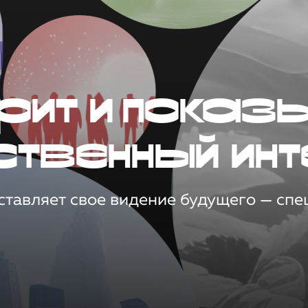
рит и показ
ственный инт
тавляет свое видение будущего — спец