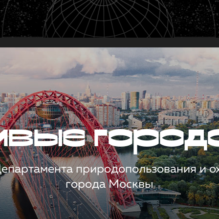
чивые город
 Департамента природопользования и 
города Москвы