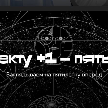
кту +1 — пят
Заглядываем на пятилетку вперед