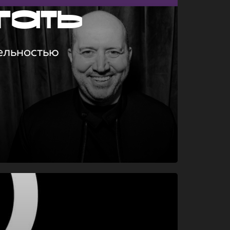
гать
ельностью