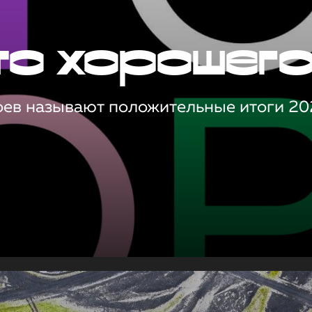
то хорошег
оев называют положительные итоги 20