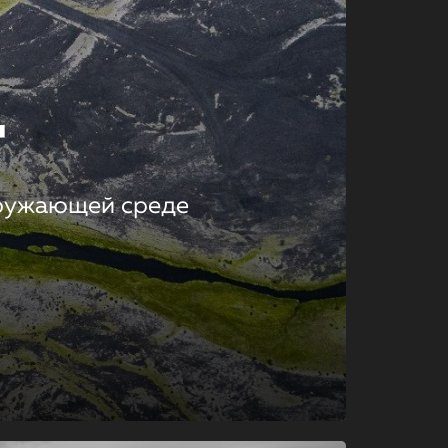
т
кружающей среде