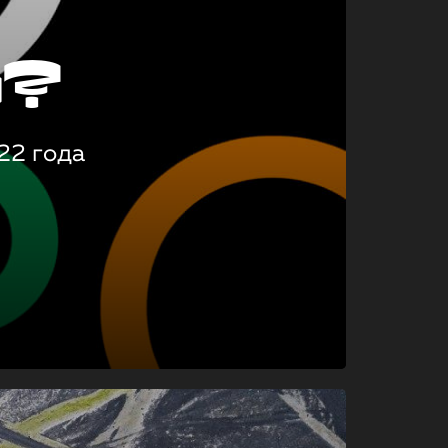
о?
22 года