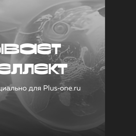
ывает
еллект
иально для Plus‑one.ru