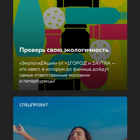
Проверь свою экологичность
«ЭкологиZAция» от +1ГОРОД и ZAVTRA —
это квест, в котором до финиша дойдут
самые ответственные москвичи
и петербуржцы!
СПЕЦПРОЕКТ