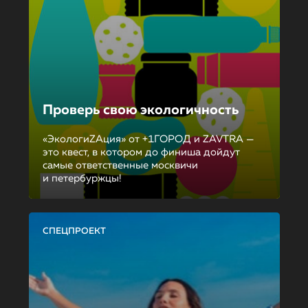
Проверь свою экологичность
«ЭкологиZAция» от +1ГОРОД и ZAVTRA —
это квест, в котором до финиша дойдут
самые ответственные москвичи
и петербуржцы!
СПЕЦПРОЕКТ