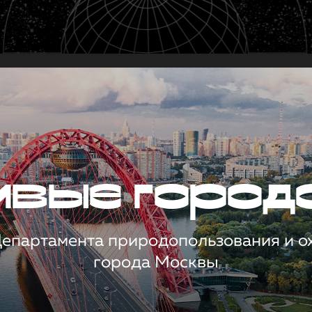
чивые город
 Департамента природопользования и 
города Москвы