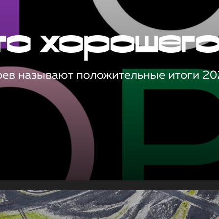
то хорошег
оев называют положительные итоги 20