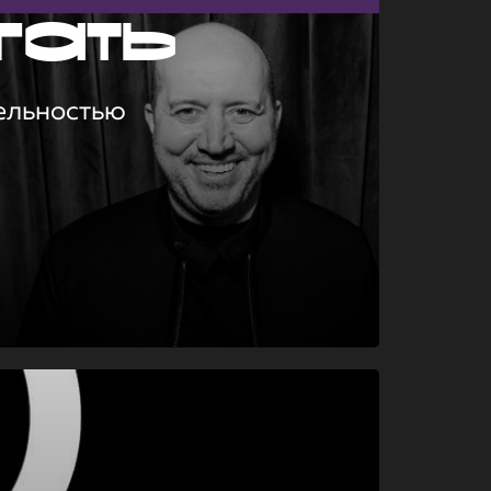
гать
ельностью