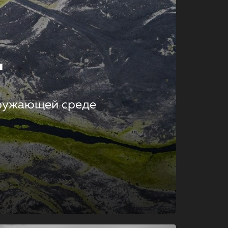
т
кружающей среде