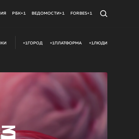
МИЯ
РБК+1
ВЕДОМОСТИ+1
FORBES+1
ИКИ
+1ГОРОД
+1ПЛАТФОРМА
+1ЛЮДИ
23