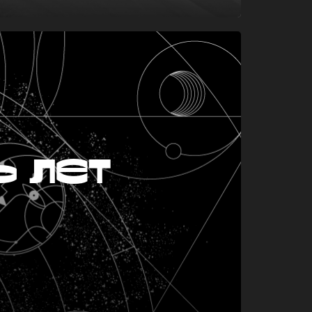
ь лет