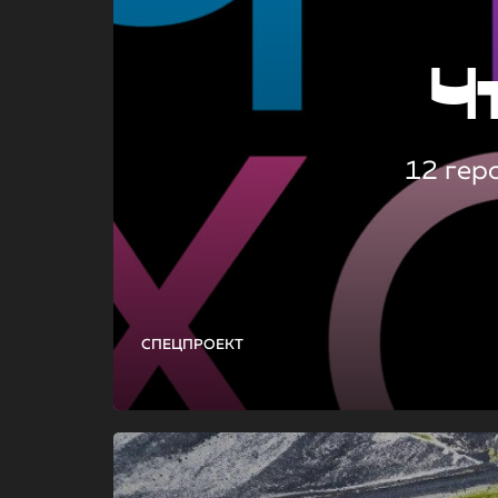
Ч
12 гер
СПЕЦПРОЕКТ