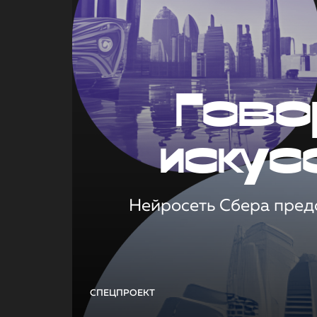
Гово
искус
Нейросеть Сбера предс
СПЕЦПРОЕКТ