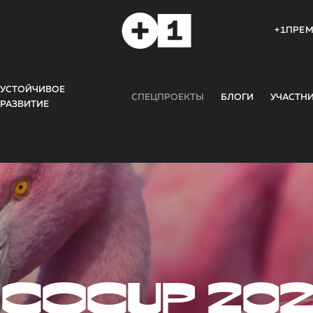
+1ПРЕ
УСТОЙЧИВОЕ
СПЕЦПРОЕКТЫ
БЛОГИ
УЧАСТН
РАЗВИТИЕ
COCUP 20