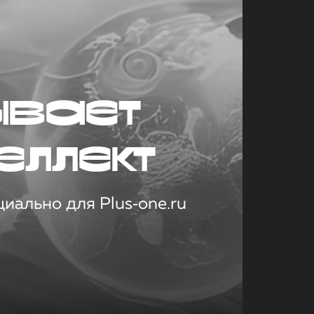
ывает
еллект
иально для Plus‑one.ru