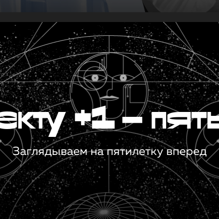
кту +1 — пят
Заглядываем на пятилетку вперед