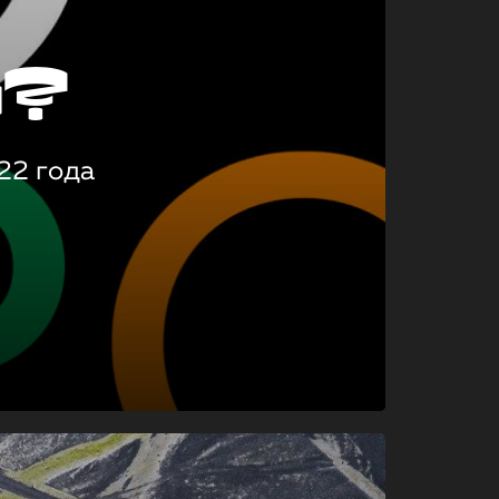
о?
22 года