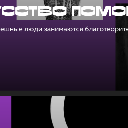
усство помо
пешные люди занимаются благотворит