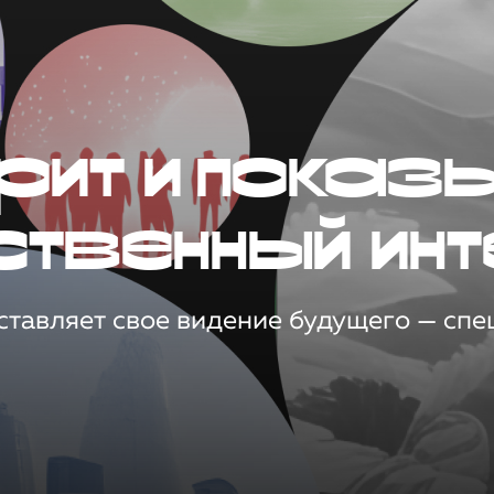
рит и показ
ственный инт
тавляет свое видение будущего — спец